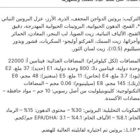
التركيب: بروتين الدواجن المجفف، الذرة، الأرز، عزل البروتين النباتي
*، القمح، الدهون الحيوانية، البروتينات الحيوانية المهدرجة، دقيق
القمح، الألياف النباتية، زيت الصويا، لب البنجر، المعادن، الخمائر
وأجزائها، زيت السمك، الفركتو أوليجو- السكريات، قشور وبذور
سيلليوم (0.5٪)، زيت لسان الثور.
المضافات (لكل كيلوغرام): المضافات الغذائية: فيتامين أ: 22000
وحدة دولية، فيتامين د3: 800 وحدة دولية، E1 (حديد): 37 ملغ، E2
(يود): 3.7 ملغ، E4 (نحاس): 11 ملغ، E5 (منغنيز): 48 مجم، E6
(زنك): 145 مجم، E8 (سيلينيوم): 0.06 مجم – المضافات
التكنولوجية: كلينوبتيلوليت من أصل رسوبي: 10 جم – مواد حافظة –
مضادات الأكسدة.
المكونات التحليلية: البروتين: 30% – محتوى الدهون: 15% – الرماد
الخام: 8.1% – الألياف الخام: 4.1% – EPA/DHA: 3.1 جم/كجم.
* L.I.P.: بروتين تم اختياره لقابليته العالية للهضم.