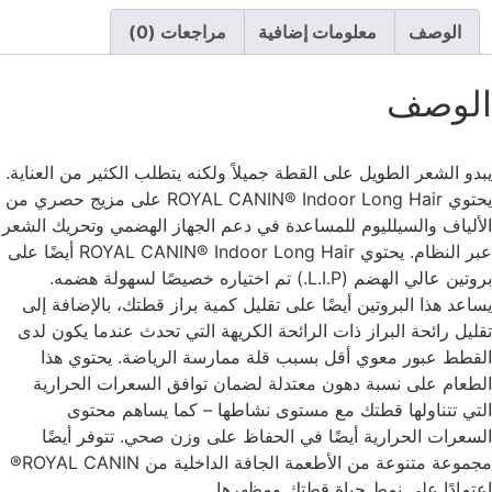
الوصف
معلومات إضافية
مراجعات (0)
الوصف
يبدو الشعر الطويل على القطة جميلاً ولكنه يتطلب الكثير من العناية.
يحتوي ROYAL CANIN® Indoor Long Hair على مزيج حصري من
الألياف والسيلليوم للمساعدة في دعم الجهاز الهضمي وتحريك الشعر
عبر النظام. يحتوي ROYAL CANIN® Indoor Long Hair أيضًا على
بروتين عالي الهضم (L.I.P.) تم اختياره خصيصًا لسهولة هضمه.
يساعد هذا البروتين أيضًا على تقليل كمية براز قطتك، بالإضافة إلى
تقليل رائحة البراز ذات الرائحة الكريهة التي تحدث عندما يكون لدى
القطط عبور معوي أقل بسبب قلة ممارسة الرياضة. يحتوي هذا
الطعام على نسبة دهون معتدلة لضمان توافق السعرات الحرارية
التي تتناولها قطتك مع مستوى نشاطها – كما يساهم محتوى
السعرات الحرارية أيضًا في الحفاظ على وزن صحي. تتوفر أيضًا
مجموعة متنوعة من الأطعمة الجافة الداخلية من ROYAL CANIN®
اعتمادًا على نمط حياة قطتك ومظهرها