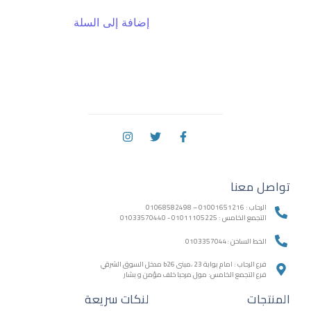
إضافة إلى السلة
تواصل معنا
الرحاب : 01001651216 – 01068582498
التجمع الخامس : 01011105225 - 01033570440
الخط الساخن :0103357044
فرع الرحاب : امام بوابة 23 ،مبنى b26 مدخل السوق الشرقي
فرع التجمع الخامس: مول مرحبا خلف مؤمن و بشار
المنتجات
لنكات سريعة