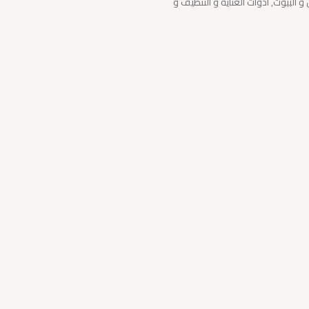
 البيوت, أدوات العناية و التنظيف و