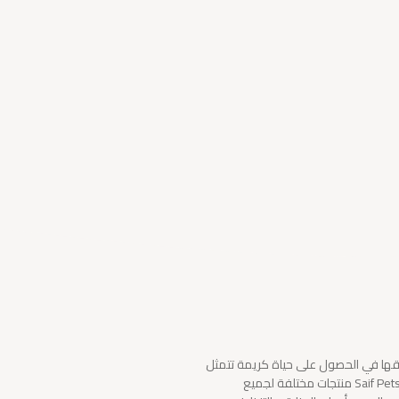
بحقها في الحصول على حياة كريمة تتمثل
في الطعام الكافي, النظافة و الأمان, ولأجل ذلك نوفر في متجر Saif Pets منتجات مختلفة لجميع