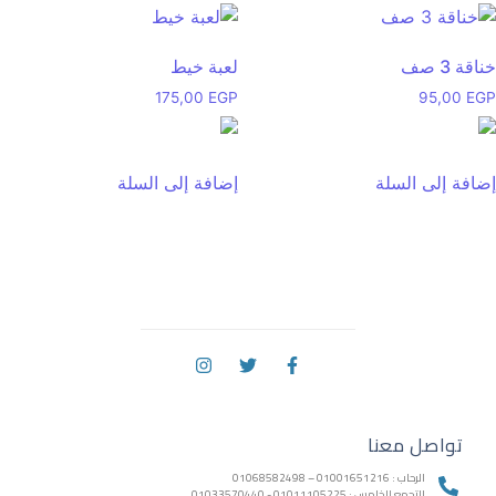
خناقة 3 صف
لعبة خيط
175,00
EGP
95,00
EGP
إضافة إلى السلة
إضافة إلى السلة
تواصل معنا
الرحاب : 01001651216 – 01068582498
التجمع الخامس : 01011105225 - 01033570440