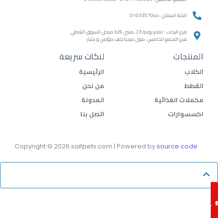
الخط الساخن :0103357044
فرع الرحاب : امام بوابة 23 ،مبنى b26 مدخل السوق الشرقي
فرع التجمع الخامس: مول مرحبا خلف مؤمن و بشار
المنتجات
لنكات سريعة
الكلاب
الرئيسية
القطط
من نحن
مكملات الغذائية
المدونة
اكسسوارات
اتصل بنا
Copyright © 2026 saifpets.com | Powered by
source code