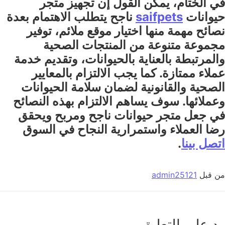
في الختام، يمكن القول إن تجهيز متجر
حيوانات
saifpets
ناجح يتطلب الاهتمام بعدة
نصائح مهمة منها اختيار موقع ملائم، توفير
مجموعة متنوعة من المنتجات الصحية
والمرتبطة بالعناية بالحيوانات، وتقديم خدمة
عملاء ممتازة. كما يجب الالتزام بالمعايير
الصحية والقانونية لضمان سلامة الحيوانات
وعملائها. سوف يساهم الالتزام بهذه النصائح
في جعل متجر حيوانات ناجح ومربح ويحقق
رضا العملاء واستمرارية النجاح في السوق
اتصل بينا
.
من قبل
admin25121
رد على التعليق