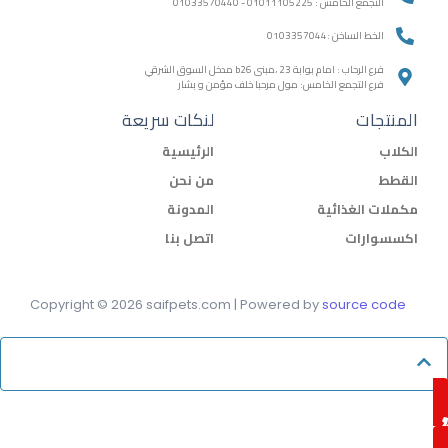
التجمع الخامس : 01011105225 - 01033570440
الخط الساخن :0103357044
فرع الرحاب : امام بوابة 23 ،مبنى b26 مدخل السوق الشرقي
فرع التجمع الخامس: مول مرحبا خلف مؤمن و بشار
المنتجات
لنكات سريعة
الكلاب
الرئيسية
القطط
من نحن
مكملات الغذائية
المدونة
اكسسوارات
اتصل بنا
Copyright © 2026 saifpets.com | Powered by
source code