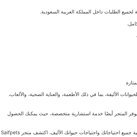
للحيوانات الأليفة، بما في ذلك الأطعمة، والعناية الصحية، والألعاب،
ماد على Saifpets لتلبية جميع احتياجات حيوانك الأليف. كما يوفر المتجر أيضًا خدمة استشارية متخصصة، حيث يمكنك الحصول
سواء كنت تبحث عن أحدث المنتجات أو تحتاج إلى المساعدة في اختيار الأفضل لحيوانك الأليف، فإن متجر Saifpets هو المكان المثالي لتلبية جميع احتياجاتك واحتياجات حيوانك الأليف. اكتشف متجر Saifpets