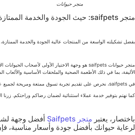
متجر حيوانات
متجر saifpets: حيث الجودة والخدمة الممتازة تلتقي في مكان واحد
بفضل تشكيلته الواسعة من المنتجات عالية الجودة والخدمة الممتازة، يعتبر متجر حيوانات saifpets الوجهة الم
متجر حيوانات saifpets هو وجهة الاختيار الأولى لأ
الأليفة، بما في ذلك الأطعمة الصحية والملحقات الأساسية والألعاب ال
في saifpets، نحرص على تقديم تجربة تسوق ممتعة ومريحة لجميع عملائنا. لدينا فريق مدرب ومتخصص يقدم النصائح والمشورة لضمان صحة وسعادة حيوانك الأليف.
كما نهتم بتوفير خدمة عملاء استثنائية لضمان رضاكم وراحتكم. زرنا اليوم في متجر saifpets لاستكشاف مجموعتنا الواسعة من المنتجات، واستمتع بتجربة ت
باختصار، يعتبر
متجر Saifpets
أفضل وجهة لشر
لرعاية حيوانك بأفضل جودة وأسعار مناسبة، فإن متجر حيوانات Saifpets 