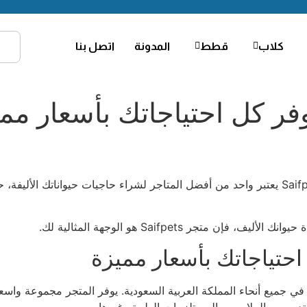
كلاب
قطط
المدونة
اتصل بنا
فر كل احتياجاتك بأسعار مم
متجر Saifpets: أفضل وجهة لشراء حاجيات حيوانك الأليف متجر Saifpets يعتبر واحد من أفضل المتا
ر Saifpets هو الوجهة المثالية لك.
احتياجاتك بأسعار مميزة
ات الأليفة وأصحابها في جميع أنحاء المملكة العربية السعودية. يوفر المتجر مج
لتدريب، والملابس، والمستلزمات الطبية وغيرها.