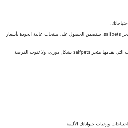
سواء كنت تبحث عن ألعاب لحيواناتك الأليفة أو مستلزمات لتدريبها، ستجد كل ما تحتاجه في متجر saifpets. باختيارك للتسوق بذكاء من متجر saifpets، ستضمن الحصول على منتجات عالية الجودة بأسعار
بالإضافة إلى ذلك، ستحصل على خدمة عملاء متميزة تضمن لك تجربة تسوق مميزة ومريحة. احرص على الاستفادة من العروض والتخفيضات التي يقدمها متجر saifpets بشكل دوري، ولا تفوت الفرصة