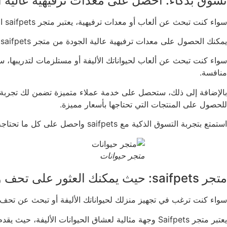
تسوق بذكاء: احصل على معدات ترفيهية عالية الجودة 
سواء كنت تبحث عن ألعاب أو معدات ترفيهية، يعتبر متجر saifpets المكان المثالي لتلبية احتياجات تسلية حيواناتك الأليفة
يمكنك الحصول على معدات ترفيهية عالية الجودة من متجر saifpets، حيث يقدم المتجر مجموعة متنوعة من المنتجات التي تناسب جميع احتياجاتك.
منافسة.
للحصول على المنتجات التي تحتاجها بأسعار مميزة.
استمتع بتجربة التسوق الذكية مع saifpets واحصل على كل ما تحتاجه بكل سهولة ويسر.
متجر حيوانات
متجر saifpets: حيث يمكنك العثور على تحف وأثاث منزلي لحيواناتك الأليفة
سواء كنت ترغب في تجهيز منزلك لحيواناتك الأليفة أو تبحث عن تحف فريدة، يقدم متجر حيوانات 
يعتبر متجر Saifpets وجهة مثالية لعشاق الحيوانات الأليفة، حيث يقدم مجموعة متنوعة من التحف والأثاث المنزلي المصمم خصيصًا لتلبية احتياجات ورغبات حيواناتك الأليفة.