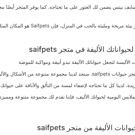
ف بيتس يضمن لك العثور على ما تحتاجه. كما يوفر المتجر أيضًا مجم
ان المثالي لشراء كل ما تحتاجه لرعاية والترفيه عن حيواناتك الأليفة الحبيبة.
تك الأليفة في متجر saifpets
لف أنواع الحيوانات الأليفة.
يدة، لدينا كل ما تحتاجه لإضفاء لمسة من التألق والأناقة على حيوانك 
بس اليومية لحيوانك الأليف، فإننا نقدم لك مجموعة متنوعة ومميزة 
 الأليفة من متجر saifpets