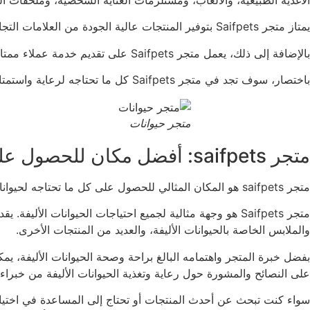
يمتاز متجر Saifpets بتوفير المنتجات عالية الجودة من العلامات التجارية الموثوقة وبأسعار تنافسية. كما يوفر خدمة توصيل سريعة وموثوقة لجميع الطلبات داخل المملكة العربية السعودية.
بالإضافة إلى ذلك، يعمل متجر Saifpets على تقديم خدمة عملاء ممتازة ودعم فني متخصص لضمان رضا العملاء وتلبية احتياجاتهم بشكل كامل.
باختصار، سوف تجد في متجر Saifpets كل ما تحتاجه لرعاية واستمتاع بحيوانك الأليف، بجودة عالية وبأسعار منافسة وخدمة عملاء ممتازة.
متجر حيوانات
متجر saifpets: أفضل مكان للحصول على مستلزمات الحيوانات الأليفة
متجر saifpets هو المكان المثالي للحصول على كل ما تحتاجه لحيواناتك الأليفة، بمجموعته الواسعة من المنتجات عالية الجودة والخدمة الممتازة
متجر Saifpets هو وجهة مثالية لجميع احتياجات الحيوانات ا
والملابس الخاصة بالحيوانات الأليفة، والعديد من المنتجات الأخرى.
على النصائح والمشورة حول رعاية وتغذية الحيوانات الأليفة من خبراء 