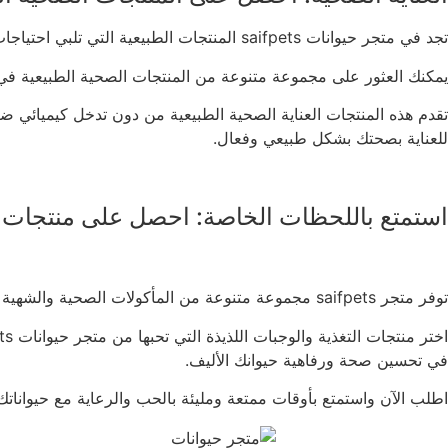
تجد في متجر حيوانات saifpets المنتجات الطبيعية التي تلبي احتياجات العناية الصحية لحيواناتك الأليفة
يمكنك العثور على مجموعة متنوعة من المنتجات الصحية الطبيعية في متجر saifpets، بما في ذلك الفيتامينات والمكملات الغذائية، والأدوات الطبية الطبيعية، والزيوت ال
تقدم هذه المنتجات العناية الصحية الطبيعية من دون تدخل كيميائي ضا
للعناية بصحتك بشكل طبيعي وفعال.
استمتع باللحظات الخاصة: احصل على منتجات التغذية
توفر متجر saifpets مجموعة متنوعة من المأكولات الصحية والشهية لتناسب تحبات واحتياجات حيواناتك الأليفة
في تحسين صحة ورفاهية حيوانك الأليف.
اطلب الآن واستمتع بأوقات ممتعة ومليئة بالحب والرعاية مع حيواناتك 