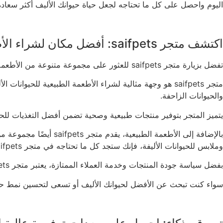
اليوم واحصل على كل ما تحتاجه لجعل حياة حيوانك الأليف أكثر سعاد
اكتشف متجر saifpets: أفضل مكان لشراء الأطعمة الطبيعية للحيوانات الأليفة
تفضل بزيارة متجر saifpets للعثور على مجموعة متنوعة من الأطعمة الطبيعية التي تلبي احتياجات صحة حيواناتك الأليفة
متجر saifpets هو وجهة مثالية لشراء الأطعمة الطبيعية للح
والحيوانات الزاحفة.
يتميز المتجر بتوفير منتجات طبيعية وصحية تضمن أفضل التغذيات للحيو
بالإضافة إلى الأطعمة 
وملابس للحيوانات الأليفة، فإنك ستجد كل ما تحتاجه في متجر saifpets.
بفضل سياسة جودة المنتجات وخدمة العملاء الممتازة، يعتبر متجر saifpets الوجهة الرئيسية لملايين من أصحاب الحيوانات الأليفة في جميع أنحاء العالم.
سواء كنت تبحث عن الأفضل لحيوانك الأليف أو تسعى لتحسين نمط حياتهم الغذائي، فإن متجر saifpets هو المكان المثالي لتلبية 