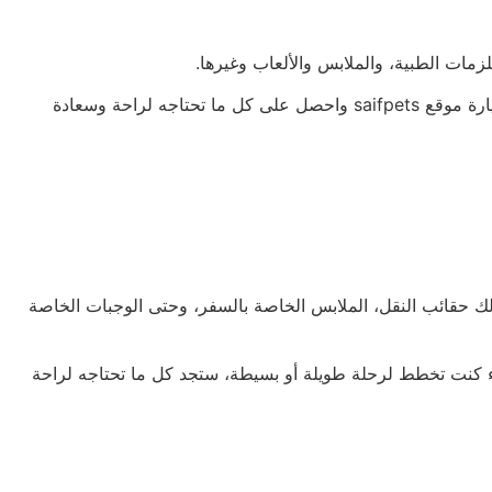
كما تقدم المتجر أيضاً خدمات الاستشارة من قبل خبراء في الرعاية الحيوانية لمساعدتك في الاهتمام بحيوانك الأليف بشكل مثالي. سارع بزيارة موقع saifpets واحصل على كل ما تحتاجه لراحة وسعادة
 في ذلك حقائب النقل، الملابس الخاصة بالسفر، وحتى الوجبات الخاصة
واء كنت تخطط لرحلة طويلة أو بسيطة، ستجد كل ما تحتاجه لراحة