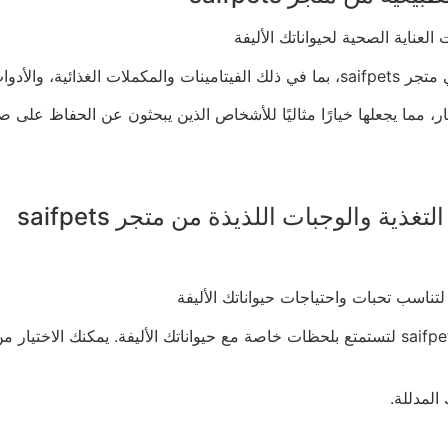
طبيعية، والمزيد.
ر، مما يجعلها خيارًا مثاليًا للأشخاص الذين يبحثون عن الحفاظ على
 والوجبات اللذيذة من متجر saifpets
اختر منتجات التغذية والوجبات اللذيذة التي تحبها من متجر حيوانات saifpets لتستمتع بلحظات خاص
المدللة.