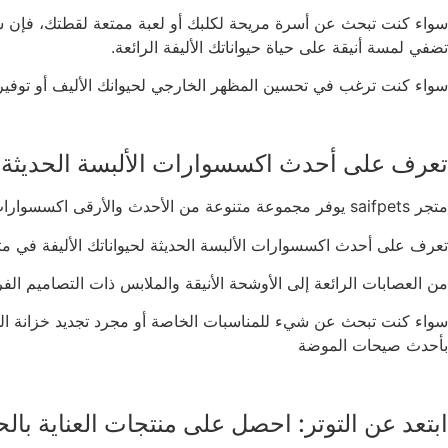
سواء كنت تبحث عن أسرة مريحة لكلبك أو لعبة ممتعة لقطتك، فإن ساي
تضفي لمسة أنيقة على حياة حيواناتك الأليفة الرائعة.
سواء كنت ترغب في تحسين المظهر الخارجي لحيوانك الأليف أو توفير بيئة مريحة ومليئة بالحب في المنزل، فإن Saifpets هو المك
تعرف على أحدث اكسسوارات الألبسة الحديثة لحيوانا
متجر saifpets يوفر مجموعة متنوعة من الأحدث والأرقى اكسسوارات الألبسة لتجعل حيواناتك الأليفة تبدو أنيقة ومواكبة للموضة
تعرف على أحدث اكسسوارات الألبسة الحديثة لحيواناتك الأليفة في متجر حيوانات saifpets. ستجد لدينا مجموعة متنوعة من الأشكال والألوان والأحجام التي تناسب مخت
من العصابات الرائعة إلى الأوشحة الأنيقة والملابس ذات التصاميم الفر
سواء كنت تبحث عن شيء للمناسبات الخاصة أو مجرد تجديد خزانة الملا
بأحدث صيحات الموضة
ابتعد عن التوتر: احصل على منتجات العناية بالحيوانات