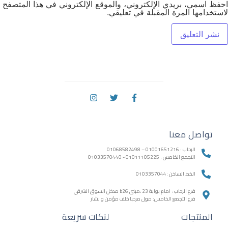
احفظ اسمي، بريدي الإلكتروني، والموقع الإلكتروني في هذا المتصفح
لاستخدامها المرة المقبلة في تعليقي.
تواصل معنا
الرحاب : 01001651216 – 01068582498
التجمع الخامس : 01011105225 - 01033570440
الخط الساخن :0103357044
فرع الرحاب : امام بوابة 23 ،مبنى b26 مدخل السوق الشرقي
فرع التجمع الخامس: مول مرحبا خلف مؤمن و بشار
المنتجات
لنكات سريعة