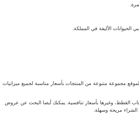
طط من الضروريات التي يحتاجها أصحاب القطط، ومن أرخص مكان بيع مستلزمات القطط هو موقع saifpets. يقدم الموقع مجموعة متنوعة من المنتجات بأسعار مناسبة لجميع ميزانيات
اب القطط، وغيرها بأسعار تنافسية. يمكنك أيضا البحث عن عروض
 الشراء مريحة وسهلة.