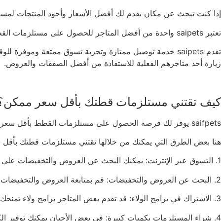
إذا كنت تبحث عن مكان يقدم لك أفضل الأسعار وأجود المنتجات لمستلزمات القطط ، فعليك أن تتجه مباشرة إل
تعتبر saipets واحدة من أفضل المتاجر للحصول على مستلزمات القطط بأفضل الأسعار. يمكنك العثور على مجموعة واسعة من المنتجات، بما في ذلك الأطعمة، والألعاب، والمستلزمات الطبية، وغيرها الكثير.
زيارة أحد متاجرهم الفعلية للاستفادة من أفضل الصفقات والعروض.
كيف تقتني مستلزمات قطتك بأقل سعر ممكن؟
saifpets يوفر لك فرصة الحصول على مستلزمات القطط بأقل سعر ممكن، من خلال توفير تشكيلة واسعة من المنتجات بأسعار تنافسية لا تقاوم.
هنا بعض الطرق التي يمكنك من خلالها تقتني مستلزمات قطتك بأقل
1. التسوق عبر الإنترنت: يمكنك البحث عن العروض والتخفيضات على مواقع التسوق الإلكتروني والتسوق من متاجر تقدم خصومات جيدة على مستلزمات الحيوانات الأليفة.
2. البحث عن العروض والتخفيضات: قم بمتابعة العروض والتخفيضات في المتاجر المحلية ولتحصل على مستلزمات بأسعار مخفضة.
3. الاشتراك في برامج الولاء: قد تقدم بعض المتاجر برامج ولاء تمنحك خصومات وهدايا عند كل عملية شراء تقوم بها، مما يوفر عليك الكثير من النفقات.
4. شراء المستلزمات بكميات كبيرة: في بعض الأحيان يمكنك توفير الكثير من المال عند شراء المستلزمات بكميات كبيرة مثل الرمل القمامة أو الطعام.