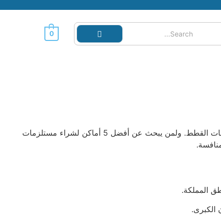
0
أرخص مكان بيع مستلزمات القطط (saifpets) تتميز بوجود الكثير من المحلات التي تقدم مستلزمات الحيوانات الأليفة، ومن بينها مستلزمات القطط. ولمن يبحث عن أفضل 5 أماكن لشراء مستلزمات
نافسة.