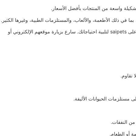
تقدم saipets خدمة توصيل ممتازة وتجربة تسوق ممتعة وموفرة للوقت. سواء كنت تبحث عن طعام صحي، أو لعبة ممتعة، يمكن الاعتماد على saipets لتلبية احتياجاتك. سارع بزيارة موقعهم الإلكتروني أو