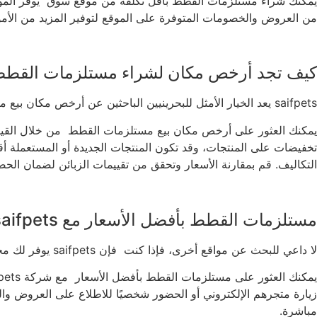
يمكنك شراء مستلزمات القطط بأقل تكلفة من موقع سوق يوفر الموقع 
من العروض والخصومات المتوفرة على الموقع لتوفير المزيد من الأ
كيف تجد أرخص مكان لشراء مستلزمات القطط
saifpets يعد الخيار الأمثل للبحرينيين الباحثين عن أرخص مكان بيع مستلزمات القطط يوفر الموقع تشكيلة وافرة بأسعار تنافسية.
يمكنك العثور على أرخص مكان بيع مستلزمات القطط من خلال القيام با
تخفيضات على المنتجات، وقد تكون المنتجات الجديدة أو المستعملة أ
التكاليف. قم بمقارنة الأسعار وتحقق من تقييمات الزبائن لضمان 
مستلزمات القطط بأفضل الأسعار مع saifpets
لا داعي للبحث عن مواقع أخرى، فإذا كنت فإن saifpets يوفر لك مجموعة متنوعة من مستلزمات القطط بأفضل الأسعار.
زيارة متجرهم الإلكتروني أو الحضور شخصيًا للاطلاع على العروض وا
مباشرة.