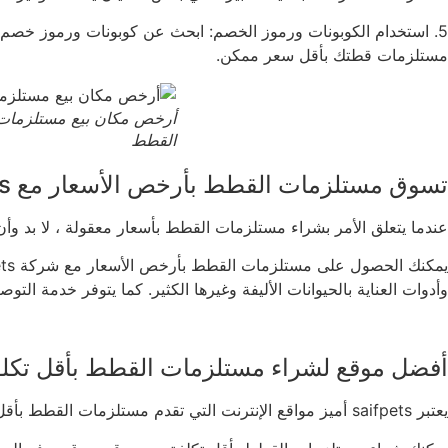
5. استخدام الكوبونات ورموز الخصم: ابحث عن كوبونات ورموز خصم 
مستلزمات قطتك بأقل سعر ممكن.
أرخص مكان بيع مستلزمات
القطط
تسوق مستلزمات القطط بأرخص الأسعار مع saifpets
عندما يتعلق الأمر بشراء مستلزمات القطط بأسعار معقولة ، لا بد وأن تتجه إلى saifpets. يضمن لك الموقع الحصول على جودة ع
وأدوات العناية بالحيوانات الأليفة وغيرها الكثير. كما يتوفر خدمة
أفضل موقع لشراء مستلزمات القطط بأقل تكل
يعتبر saifpets أميز مواقع الإنترنت التي تقدم مستلزمات القطط بأقل تكلفة ، فتسوق منه وتمتع بأفضل العروض والخصومات.