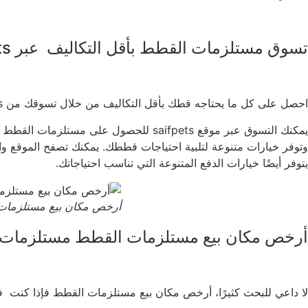
تسوق مستلزمات القطط بأقل التكاليف عبر saifpets
احصل على كل ما يحتاجه قطك بأقل التكاليف من خلال تسوقك من saifpets، الذي يوفر أفضل الأسعار والجودة.
يمكنك التسوق عبر موقع saifpets للحصول
وتوفر خيارات متنوعة لتلبية احتياجات قططك. يمكنك تصفح الموقع و
يتوفر أيضًا خيارات الدفع المتنوعة التي تناسب احتياجاتك.
أرخص مكان بيع مستلزمات
أرخص مكان بيع مستلزمات القطط مستلزمات القطط :
لا داعي للبحث كثيرًا، أرخص مكان بيع مستلزمات القطط فإذا كنت فإن saifpets هو المكان المناسب لك لشراء مستلزمات القطط بأرخص ا