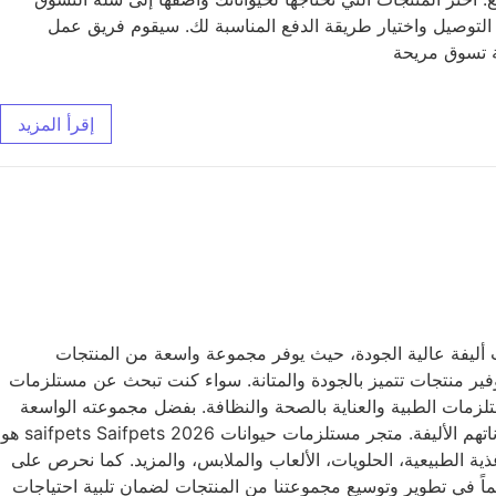
التوصيل واختيار طريقة الدفع المناسبة لك. سيقوم فريق عمل
إقرأ المزيد
 Saifpets متجر متخصص في توفير مستلزمات حيوانات أليفة عالية الجودة، حيث يوفر مجموعة واسعة من المنتجات
حة لمالكي الحيوانات الأليفة، مع توفير منتجات تتميز بالجودة والمتانة. سواء كنت تبحث عن مستلزمات
لصحية واللعب الممتعة، إلى المستلزمات الطبية والعناية بالصحة والنظافة. بفضل مجموعته الواسعة
من المنتجات وجودتها العالية، يعد متجر Saifpets الخيار الأمثل لجميع مالكي الحيوانات الأليفة الذين يبحثون عن الأفضل لرعاية وصحة حيواناتهم الأليفة. متجر مستلزمات حيوانات 2026 saifpets Saifpets هو
ة الطبيعية، الحلويات، الألعاب والملابس، والمزيد. كما نحرص على
ماً في تطوير وتوسيع مجموعتنا من المنتجات لضمان تلبية احتياجات