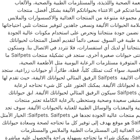
ي ذلك الأطعمة الصحية واللذيذة، والمستلزمات الطبية والصحية، والألعاب
ساعدتكم في الاعتناء بحيواناتكم الأليفة بشكل أفضل. منتجات
حة وراحة الحيوانات الاليفة، حيث تقدم مجموعة متنوعة من المنتجات الغذائية والاكسسوارات والملابس
نحن نهتم بصحة وسلامة الحيوانات الأليفة ونسعى جاهدين لتوفير منتجات تلبي احتياجاتها
حن نضمن جودة منتجاتنا ونحرص على استخدام مكونات عالية الجودة
معة طيبة في السوق. نسعى دائماً لتقديم أفضل المنتجات لحيواناتك
نتجاتنا أو لديك أي استفسارات، فلا تتردد في الاتصال بنا. وسنكون
سعداء بمساعدتك. تسوق منتجات Saifpets: تشكيلة متنوعة تناسب جميع أنواع الحيوانات الاليفة سواء كانت لديك كلب أو قطة أو طائر أو حتى حيوانات صغيرة أخرى، ستجد في تشكيلة منتجات Saifpets ما
ة. تشمل المنتجات المتوفرة مستلزمات الرعاية اليومية مثل الأطعمة الصحية،
فسية. سواء كنت تمتلك كلباً، قطة، طائراً، أو حيوانات زراعية، ستجد
لدينا ما يناسبها. تسوق الآن واحصل على كل ما تحتاجه حيوانك الأليف من Saifpets: الرفيق المثالي لحيواناتك الاليفة تعتبر منتجات الحيوانات الاليفة Saifpets الرفيق المثالي لحيواناتك الاليفة، حيث تقدم لها
ة من المنتجات عالية الجودة لحيواناتك الأليفة. يمكنك العثور على كل شيء تحتاجه لرعاية
حيوانك الأليف، بدءًا من الأغذية الصحية والوجبات الخفيفة إلى الألعاب والملحقات. بجودة عالية وبأسعار معقولة، يمكنك أن تكون واثقًا من أن Saifpets سيكون الرفيق المثالي لحيواناتك الأليفة. ابق حيواناتك
يفة Saifpets، يمكنك الاطمئنان إلى أن حيواناتك الاليفة ستبقى سعيدة وصحية وستحظى بالرعاية الكاملة تعتبر منتجات
عمة الصحية والمغذيات والوسائل الطبية للعناية بالحيوانات الأليفة. سوف تجد
منتجات مصممة خصيصًا لتلبية احتياجات كل نوع من الحيوانات الأليفة، مما يضمن أن تبقى سعيدة وصحية طوال الوقت. نحن ملتزمون بتقديم منتجات عالية الجودة تجدها في Saifpets. Saifpets: الخيار الأمثل
لصحة وسعادة حيواناتك الاليفة إذا كنت تبحث عن الخيار الأمثل لصحة وسعادة حيواناتك الاليفة، فمنتجات Saifpets هي الخيار الصحيح Saifpets هو موقع يهدف إلى توفير كل ما تحتاجه لصحة وسعادة حيواناتك
ات الغذائية إلى المستلزمات الطبية والملابس والمستلزمات
الترفيهية، يمكنك العثور على كل ما تحتاجه لرعاية حيوانك الأليف على Saifpets. بفضل خدمة التوصيل المنزلي الموثوقة التي يقدمها Saifpets، يمكنك شراء ما تحتاجه بسهولة وراحة والحصول عليه مباشرة