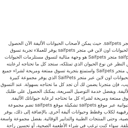
في عصر التكنولوجيا الحديثة والتطور السريع لوسائل التواصل والانترنت، أصبح من السهل الآن تسوق مستلزمات الحيوانات اون لاين في متجر saifpets. حيث يمكن لأصحاب الحيوانات الأليفة الآن الحصول
على كل ما يحتاجه حيوانهم من مستلزمات بشكل مريح وسهل عن طريق تصفح المنتجات واختيار ما يناسب احتياجاتهم. تسوق مستلزمات الحيوانات اون لاين في متجر saifpets يوفر للعملاء تجربة تسوق
ممتعة ومريحة دون الحاجة للخروج من المنزل أو البحث في الأسواق المحلية. تسوق مستلزمات الحيوانات اون لاين بكل سهولة 2026 saifpets متجر Saifpets هو وجهة مثالية لتسوق مستلزمات الحيوانات
 النظر عن نوع الحيوان الذي تمتلكه، ستجد كل ما تحتاجه لرعايته
وصحته في متجر Saifpets. كما يقدم المتجر خدمة التوصيل إلى باب منزلك مما يجعل عملية التسوق مريحة وسهلة بلا تعب. تسوق الآن في متجر Saifpets واستمتع بتجربة تسوق ممتعة ومريحة لشراء جميع
مستلزمات حيواناتك الأليفة. تسوق بكل سهولة ويسر مستلزمات حيواناتك عبر متجر saifpets تسوق بكل سهولة ويسر تسوق مستلزمات الحيوانات اون لاين عبر متجر SaifPets الذي يوفر مجموعة كبيرة
يب، فإن متجرنا يضمن لك أن تجد كل ما تحتاجه بسهولة. عند التسوق
 الأليفة. وبفضل خدمة التوصيل السريعة، يمكنك الحصول على طلبك
 ممتعة ومريحة لشراء كل ما تحتاجه لرعاية حيواناتك الأليفة.
زوروا موقعنا الإلكتروني اليوم واحصلوا على كل ما تحتاجونه لرعاية حيواناتك بكل سهولة ويسر. اكتشف تشكيلة واسعة من المستلزمات الحيوانية عبر موقع saifpets تشكيلة موقع saifpets تضم مجموعة
ترفيهية لكلاب وقطط وحيوانات أليفة أخرى. بالإضافة إلى ذلك، يوفر
 الشخصية، وحتى المنتجات الطبية والتدابير الوقائية. بفضل مجموعة واسعة
ختلفة. سواء كنت ترغب في شراء الأطعمة الصحية، أو تحسين راحة