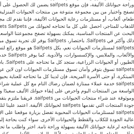
طعام، ألعاب، أو مستلزمات رعاية الحيوانات الأليفة، فإننا نقدم لك م
البحث عن المنتجات المناسبة، يمكنك بسهولة تصفح مجموعتنا الواسعة م
ذلك وأكثر في Saifpets. باختصا
saifpets لمستلزمات الح
والألع
الطيو
المبتكرة، أو حتى الأسرة المريحة، فإن لدينا كل ما تحتاجه للعناية بح
وموثوقة عند شراء منتج
عالية الجودة للكلاب والقطط والحيوانات الأخرى. سواء كنت بحاجة إل
بدءًا من الغذاء والوجبات الخاصة وصولاً إلى الملابس والألعاب. يمكن