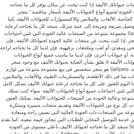
فضل المنتجات لحيواناتك الأليفة! متجر Saifpets: أفضل وجهة لشراء مستلزمات حيواناتك الأليفة إذا كنت تبحث عن مكان يوفر كل ما تحتاجه
ة واسعة من المنتجات عالية الجودة لجميع أنواع الحيوانات الأليفة بأسعار منافسة.” متجر
ت الخاصة، الألعاب، والملابس والاكسسوارات للحيوانات الأليفة. كما
منتجات عالية الجودة من العلامات التجارية المعروفة وبأسعار تنافسية. بالإضافة إلى ذلك، يوفر متجر Saifpets خدمة توصيل سريعة ومريحة إلى عتبة منزلك. ستجد كل ما تحتاجه لرعاية
وإبقاء حيوانك الأليف سعيدا وصحيا في متجر Saifpets. تسوق منتجات عالية الجودة لحيواناتك الأليفة في متجر Saifpets يوفر متجر Saifpets مجموعة متنوعة من المنتجات عالية الجودة التي تلبي احتياجات
. إذا كنت تبحث عن منتجات عالية الجودة لحيواناتك الأليفة، فإن
ث عن طعام صحي ومغذي، أو لعب وملحقات ترفيهية، فإن لدينا كل ما تحتاجه لراحة
متلك كلباً، قطة، أو حيوانات أخرى، فإن لدينا ما يناسب جميع أنواع الحيوانات
Saifpets.: المكان المناسب لشراء لوازم العناية بالحيوانات الأليفة لا تقلق بشأن العناية بحيوانك الأليف مع وجود متجر
مستلزمات حيوانات Saifpets الذي يوفر كل ما تحتاجه للعناية الشاملة بحيواناتك الأليفة، بما في ذلك فرش ومنتجات تجميل وأطعمة متوازنة. Saifpets هو متجر متخصص في بيع مجموعة متنوعة من لوازم
ات بما في ذلك الأطعمة، والمستلزمات الطبية، والألعاب، والملابس،
نا اليوم للعثور على كل ما تحتاجه لرعاية حيوانك الأليف بشكل كامل
 Saifpets بتشكيلة واسعة من المنتجات عالية الجودة التي تلبي احتياجات جميع أنواع الحيوانات الأليفة. سواء كنت تمتلك
عثور على كل ما تحتاجه هنا. متجر مستلزمات حيوانات Saifpets يهتم بتوفير مجموعة متنوعة وعالية الجودة من المنتجات للحيوانات الأليفة. يمكنك العثور
ات كل نوع من الحيوانات الأليفة وتقديم منتجات متميزة ومبتكرة.
تنوعة من المنتجات ذات الجودة العالية التي تضمن راحة وسعادة
 خدمة التوصيل المجاني للطلبات التي تتجاوز قيمة معينة. كما نقدم
ضمان رضا العملاء وخدمة عملاء ممتازة تهدف إلى تلبية احتياجاتك وحل جميع استفساراتك. باختصار، في متجر مستلزمات حيوانات Saifpets ستجد كل ما تحتاجه لحيوانك الأليف بأعلى مستوى من الجودة
والتنوع. اكتشف أفضل العروض في متجر Saifpets لمستلزمات حيواناتك الأليفة إذا كنت ترغب في توفير المال عند شراء متجر مستلزمات حيوانات الأليف، فإن متجر Saifpets يقدم لك فرصة للاستفادة من