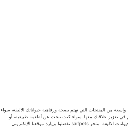
ة (saifpets) تعتبر من أفضل المنتجات المتاحة في السوق لرعاية وسعادة حيواناتك الاليفة. تقدم saifpets مجموعة واسعة من المنتجات التي تهتم بصحة ورفاهية حيواناتك الاليفة، سواء
 في تعزيز علاقتك معها. سواء كنت تبحث عن أطعمة طبيعية، أو
ألعاب ممتعة، أو حتى ملابس ومستلزمات أنيقة، فإن saifpets هي الخيار الأمثل لك للعناية بحيوانك الاليف وجعله سعيدا وصحيا. منتجات الحيوانات الاليفة متجر saifpets تفضلوا بزيارة موقعنا الإلكتروني