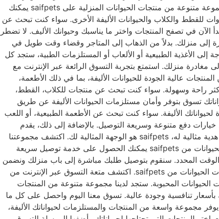
وراحة حيواناتك الأليفة، فإن موقع saifpets يضمن لك الحصول على أفضل المنتجات بأسعار مناسبة وجودة عالية. تصفح واختار من بين مجموعة متنوعة من منتجات الحيوانات المنزلية على saifpets يمكنك
saifpet. ستجد لدينا مجموعة كبيرة من المنتجات والأدوات للقطط والكلاب والحيوانات الأليفة الأخرى. سواء كنت تبحث عن
دأ الآن في تصفح المنتجات واختر ما يناسبك وحيوانك الأليف. لا تضطر
ر كل ما تحتاجه لحيوانك الأليف مباشرة إلى منزلك. بدلاً من الذهاب إلى المتاجر وقضاء وقت طويل في
 إلى الأغذية الطبيعية أو الألعاب أو المستلزمات الطبية، ستجد كل
ك دون الحاجة إلى مغادرة منزلك. استمتع بتجربة التسوق الرائعة عبر الإنترنت مع
 مجموعة واسعة من المنتجات عالية الجودة للحيوانات الأليفة، بما في ذلك الأطعمة،
لبات، مما يجعل عملية التسوق أكثر راحة وسهولة. سواء كنت تبحث عن منتجات للكلاب، القطط،
ة تسوق استثنائية لمستلزمات حيواناتك تسوق بتوفر وأمان مستلزمات الحيوانات الأليفة عن طريق
 لك مجموعة واسعة من المنتجات عالية الجودة لحيواناتك الأليفة. سواء كنت تبحث عن الأطعمة الطبيعية، أو اللعب
مع خيارات دفع متنوعة وسريعة التوصيل. بالإضافة إلى ذلك، يقدم
saifpets خدمة عملاء ممتازة لضمان رضاك التام مع كل عملية شراء. سواء كنت ترغب في تجديد مستلزمات حيوانك الأليفة، أو تبحث عن هدية مثالية له، saifpets هو الوجهة المثالية لك. اكتشف مجموعتنا
الواسعة من المنتجات اليوم واحرص على إبقاء حيوانك الأليف سعيدًا وصحيًا. احصل على خدمة توصيل سريعة وموثوقة عند شراء منتجات الحيوانات من saifpets يمكنك الحصول على خدمة توصيل سريعة
ل منتجاتك بأمان وفي الوقت المحدد. سنقوم بتوصيل طلبك مباشرة إلى باب منزلك ونضمن
جودة المنتجات التي تقدمها saifpets لحيواناتك الأليفة. اعتمد علينا لتلبية احتياجاتك واستمتع بخدمة توصيل سريعة وموثوقة عند شراء منتجات الحيوانات من saifpets. اكتشف متعة التسوق عبر الإنترنت من
saif لاكتشاف متعة التسوق عبر الإنترنت لمستلزمات الحيوانات المحبوبة. ستجد لدينا مجموعة متنوعة من المنتجات
 بأسعار تنافسية وجودة عالية. تسوق معنا اليوم واحصل على كل ما
تاجه لرعاية حيواناتك الأليفة بسهولة وراحة تامة. اختر واطلب ما تحتاجه لحيواناتك من موقع saifpets بكل سهولة ويسر موقع Saifpets يوفر مجموعة واسعة من المنتجات والمستلزمات لحيواناتك الأليفة،
. اختر المنتجات التي تحتاجها لحيواناتك وأضفها إلى سلة التسوق