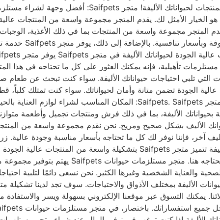
جميع حيواناتك الأليفة. تسوق الآن من Saifpets واحصل على أ
لحيوانك الأليف من طعام ولعب ومستلزمات صحية، فمتجر Saifpets هو الخيار الأمثل لك. يقدم المتجر مجموع
فة. يقدم المتجر مجموعة واسعة من المنتجات بما في ذلك الأغذية، الوجبا
يتميز المتجر بتوفير 
تلزمات تأهيلية، فإنه يمكنك العثور على كل ما تحتاجه في هذا المتجر
مجموعة واسعة من المنتجات التي تلبي احتياجات حيواناتك الأليفة. سواء كنت تبح
Saifpet منتجات مصنوعة من مواد عالية الجودة تضمن متانة وأمان لحيواناتك. سواء كنت ت
الأليفة. تسوق الآن واحصل على منتجات ممتازة لحيواناتك الأليفة في متجر  Saifpets
ة حيوانك الأليف بشكل صحيح ومريح. نحن نقدم مجموعة واسعة من المنتج
ليف آخر، فإننا نوفر لك كل ما تحتاجه بأسعار مناسبة وجودة عالية. زر
وصحيح. الجودة والتنوع في متجر Saifpets لمستلزمات الحيوانات الأليفة تتميز متجر
كلبًا أو قطة أو حيوانات صغيرة أخرى، فإنه يمكنك ال
حية والعناية الشخصية وغيرها الكثير. نحن نسعى دائمًا لتلبية احتياج
وانات الأليفة بمختلف الأذواق والاحتياجات. سوف تجد لدينا تشكيلة م
نا. يمكنك التسوق عبر موقعنا الإلكتروني بسهولة ويسر والاستفادة من