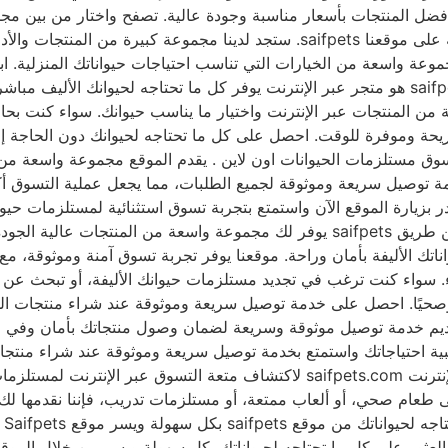
تصفح واختيار من بين مجموعة متنوعة من منتجات الحيوانات المنزلية على موقعنا s
جموعة واسعة من الخيارات التي تناسب احتياجات حيواناتك المنزلية. اب
للذهاب للمتاجر، احصل على كل ما تحتاجه لحيوانك من saifpets Saifpets هو متجر عبر الإنترنت يوف
ن المنتجات عبر الإنترنت واختيار ما يناسب حيوانك. سواء كنت بحاجة
ر، Saifpets يوفر لك تجربة تسوق مريحة وموفرة للوقت. احصل على كل ما تحتاجه لحيوان
يوانات نعم، بكل Saifpets هو موقع رائع لتسوق مستلزمات الحيوانات اون لاين . يقدم الموقع
اب، والملابس، والإكسسوارات، والأدوية. كما يوفر Saifpets خدمة توصيل سريعة وموثوقة لجميع الط
ر، أو الحيوانات الزراعية، ستجد كل ما تحتاجه على Saifpets. بادر بزيارة الموقع الآن واستمتع بتجرب
saifpets تسوق بتوفر وأمان تسوق مستلزمات الحيوانات اون لاين عن طريق saifpets يوفر
يواناتك الأليفة بأمان وراحة. موقعنا يوفر تجربة تسوق آمنة وموثوقة، 
ات الحيوانات من saifpets. فريقنا ملتزم بتقديم خدمة توصيل موثوقة وسريعة لضمان وصو
saifpets لمستلزمات الحيوانات المحبوبة تفضل بزيارة موقعنا على الإنترنت pets.com
ى طعام صحي، أو ألعاب ممتعة، أو مستلزمات تدريب، فإننا نقدمها لك
تح
ك العثور على كل ما تحتاجه لحيواناتك بكل سهولة ويسر من خلال الموقع