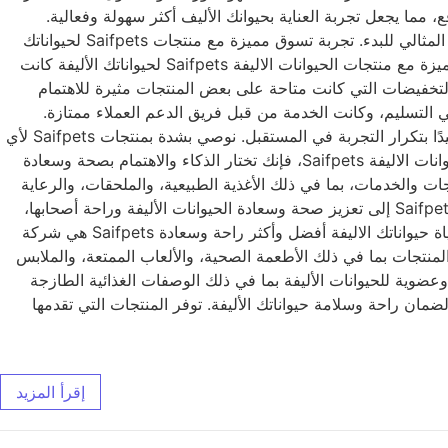
 مما يجعل تجربة العناية بحيوانك الأليف أكثر سهولة وفعالية.
باختصار، إذا كنت تبحث عن الخيار الأمثل للحصول على كل ما تحتاجه لرعاية حيوانك الأليف بشكل شامل وفعال، فإن Saifpets هو المكان المثالي للبدء. تجربة تسوق مميزة مع منتجات Saifpets لحيواناتك
الاليفة اكتشف تجربة تسوق مميزة مع منتجات Saifpets التي تضمن لحيواناتك الاليفة رعاية متكاملة ومنتجات عالية الجودة تجربة تسوق مميزة مع منتجات الحيوانات الاليفة Saifpets لحيواناتك الأليفة كانت
التخفيضات التي كانت متاحة على بعض المنتجات مثيرة للاهتمام
 التسليم، وكانت الخدمة من قبل فريق الدعم العملاء ممتازة.
المنتجات نفسها كانت جميعها عالية الجودة وتلبي احتياجات حيواناتي الأليفة بشكل مثالي. تعاملت مع Saifpets بالفعل مرتين، وسأكون سعيدًا بتكرار التجربة في المستقبل. نوصي بشدة بمنتجات Saifpets لأي
شخص يبحث عن منتجات عالية الجودة لحيواناتهم الأليفة. Saifpets: الاختيار الذكي لصحة وسعادة حيواناتك الاليفة عندما تختار منتجات الحيوانات الاليفة Saifpets، فإنك تختار الذكاء والاهتمام بصحة وسعادة
من المنتجات والخدمات، بما في ذلك الأغذية الطبيعية، والملحقات، والرعاية
الصحية، والتدريب. كما توفر Saifpets أيضًا معلومات مفيدة ونصائح حول العناية بالحيوانات الأليفة والتدريب وتحسين جودة حياتهم. تهدف Saifpets إلى تعزيز صحة وسعادة الحيوانات الأليفة وراحة أصحابها،
وتقديم تجربة تسوق ممتعة ومرضية. مستلزمات Saifpets: جعل حياة حيواناتك الاليفة أفضل بفضل مستلزمات Saifpets، يمكنك جعل حياة حيواناتك الاليفة أفضل وأكثر راحة وسعادة Saifpets هي شركة
لحيوانات الأليفة لجعل حياتهم أكثر راحة وسعادة. تقدم Saifpets مجموعة كبيرة من المنتجات بما في ذلك الأطعمة الصحية، والألعاب الممتعة، والملابس
ثل المضلات وصناديق النقل والأسرة الخاصة بالحيوانات الأليفة. كما تقدم Saifpets منتجات صحية وعضوية للحيوانات الأليفة بما في ذلك الوصفات الغذائية الطازجة
 الأليفة. بالإضافة إلى ذلك، تهتم Saifpets بالجودة والمتانة في منتجاتها لضمان راحة وسلامة حيواناتك الأليفة. توفر المنتجات التي تقدمها
إقرأ المزيد