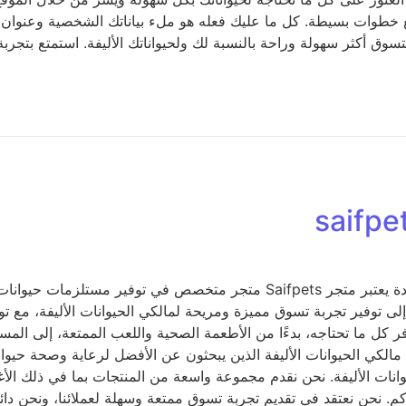
ع خطوات بسيطة. كل ما عليك فعله هو ملء بياناتك الشخصية وعنوان 
متجر Saifpets: محطتك الأولى لمستلزمات حيوانات أليفة عالية الجودة يعتبر متجر
مختلفة التي تلبي احتياجات الحيوانات الأليفة. يهدف متجر Saifpets إلى توفير تجربة تسوق مميزة ومري
ب، القطط، الطيور أو الحيوانات الزاحفة، فإن متجر Saifpets يوفر كل ما تحتاجه، بدءًا من الأطعمة ا
ت الأليفة. نحن نقدم مجموعة واسعة من المنتجات بما في ذلك الأغذي
كم. نحن نعتقد في تقديم تجربة تسوق ممتعة وسهلة لعملائنا، ونحن دائ