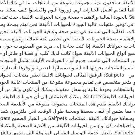
رعاية وسعادة لحيواناتك الأليفة. ستجدون لدينا مجموعة متنوعة من المنتجات بما ف
ئماً لتقديم أفضل الخيارات لهم. زورونا اليوم واكتشفوا كيف يمكننا م
Saifpets: جودة واهتمام بصحة الحيوانات الاليفة تتميز منتجات Saifpets بالجودة العالية والاهتمام بص
ات الاليفة Saifpets هي شركة متخصصة في توفير منتجات عالية الجودة للحيوانات الأليفة. 
كملات الغذائية التي تساعد في دعم صحة وعافية الحيوانات الأليفة. ن
والاهتمام بصحة الحيوانات الأليفة، نحن نحظى بثقة عملائنا ونتمتع بس
تياجات حيواناتك الأليفة. إذا كنت بحاجة إلى مزيد من المعلومات حول م
تجات Saifpets توفر تشكيلة متنوعة من المنتجات التي تناسب جميع أنواع الحيوانات الأليف
ميز المنتجات بجودتها العالية وتصميماتها العصرية وتوفرها بأسعار تنا
اية الصحية والتغذية السليمة والمستلزمات الأساسية Saifpets هو متجر متخصص في تقديم مجموعة متنوع
الاليفة سعيدة وصحية مع منتجات Saifpets من خلال اختيار منتجات الحيوانات الال
ظ على سعادة وصحة حيواناتك الأليفة. تقدم هذه المنتجات مجموعة متنوعة من الأط
 احتياجات كل نوع من الحيوانات الأليفة. من الأغذية الصحية والمكمل