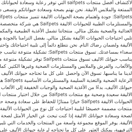
لاكتشاف أفضل منتجات saifpets التي توفر 
الممتعة والملابس الأنيقة. نحن نهتم بصحة وسعادة حيواناتكم ونسعى دا
والمستلزمات الطبية للحيوان
الغذائية والصحية بشكل مثالي. منتجاتنا تشمل الأغذية الطبيعية والم
تلبي احتياجات الحيوانات الأليفة بشكل مثالي. بفضل التزامنا بالجودة 
الأليفة ولضمان رضاك التام. نحن نتطلع دائماً إلى تلبية احتياجاتك واح
يناسب حيوانك الاليف تسوق من
والألعاب، والفرش والملابس والمستلزمات الصحية وغيرها الكثير. كما تت
الرع
الحيوانات الاليفة Saifpets خيارًا ممتازًا للحفا
الأليفة. يوفر الموقع مجموعة واسعة من المنتجات والخدمات التي تلبي