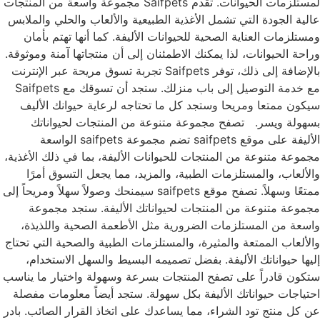
لمستلزمات الحيوانات. تقدم Saifpets مجموعة واسعة من المنتجات
عالية الجودة التي تشمل الأغذية الطبيعية والألعاب والحلي والملابس
ومستلزمات العناية الصحية للحيوانات الأليفة. كما أنها تهتم بأمان
وراحة الحيوانات، لذا يمكنك الاطمئنان إلى أن منتجاتها آمنة وموثوقة.
بالإضافة إلى ذلك، توفر Saifpets تجربة تسوق مريحة عبر الإنترنت
مع خدمة التوصيل إلى باب منزلك. ستجد أن تسوقك مع Saifpets
سيكون ممتعا ومريحا وستجد كل ما تحتاجه لرعاية حيوانك الأليف
بسهولة ويسر. تصفح مجموعة متنوعة من المنتجات لحيواناتك
الأليفة على موقع saifpets تضم مجموعة saifpets الواسعة
مجموعة متنوعة من المنتجات للحيوانات الأليفة، بما في ذلك الأغذية،
والألعاب، والمستلزمات الطبية، والمزيد، مما يجعل التسوق أمرًا
ممتعًا وسهلاً. تصفح موقع saifpets سيمنحك وصولاً سهلاً ومريحاً إلى
مجموعة متنوعة من المنتجات لحيواناتك الأليفة. ستجد مجموعة
واسعة من المستلزمات الضرورية مثل الأطعمة الصحية واللذيذة،
والألعاب الممتعة والمثيرة، والمستلزمات الطبية والصحية التي تحتاج
إليها حيواناتك الأليفة. بفضل تصميمه البسيط والسهل الاستخدام،
ستكون قادراً على تصفح المنتجات بسرعة وسهولة واختيار ما يناسب
احتياجات حيواناتك الأليفة بكل سهولة. ستجد أيضاً معلومات مفصلة
عن كل منتج تود الشراء، مما يساعدك على اتخاذ القرار الصائب. بادر