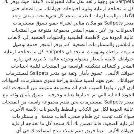
Saifpets هو وجهة رائعة لكل مالك للحيوانات الأليفة، حيث يوفر لك
كل ما تحتاجه لرعاية وتلبية احتياجات حيواناتك. من الطعام حتى
الألعاب والمستلزمات الطبية، ستجد كل شيء تحت سقف واحد
متجر Saifpets هو مكان مثالي لشراء جميع تسوق مستلزمات
الحيوانات اون لاين . يقدم المتجر مجموعة متنوعة من المنتجات
عالية الجودة من الأطعمة الطبيعية والحلويات الصحية إلى الألعاب
والملابس والمستلزمات الصحية. كما يوفر المتجر خدمة توصيل
سريعة لراحتك وسهولتك. ستجد في Saifpets كل ما تحتاجه لرعاية
حيواناتك الأليفة بأسعار معقولة وجودة عالية. لا تتردد في زيارة
المتجر واكتشاف تشكيلته الواسعة من المنتجات لتلبية احتياجات
حيوانك الأليف. تسوق بأمان وثقة مع متجر Saifpets لمستلزمات
حيواناتك نحن نفهم أهمية سلامة وراحة تسوق مستلزمات الحيوانات
اون لاين ، ولهذا السبب نقدم لك مجموعة متنوعة من المنتجات ذات
الجودة العالية التي تم اختيارها بعناية وحرفية تسوق بأمان وثقة مع
متجر Saifpets لمستلزمات نحن نقدم مجموعة واسعة من المنتجات
عالية الجودة لكل من الكلاب والقطط والحيوانات الأليفة الأخرى.
سواء كنت تبحث عن طعام صحي، ألعاب ممتعة، أو مستلزمات
للرعاية الصحية، فإننا نضمن لك أنك ستجد كل ما تحتاجه لرعاية
حيوانك الأليف. لدينا فريق دعم عملاء متاح لمساعدتك في أي