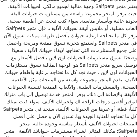
يعتبر متجر Saifpets وجهة مثالية لجميع مالكي الحيوانات الأليفة،
حيث يوفر المتجر مجموعة واسعة من مستلزمات حيوانات اليفة
بجودة عالية وبأسعار مناسبة. سواء كنت تبحث عن أطعمة صحية،
ألعاب مسلية، أو ملابس أنيقة لحيوانك الأليف، فإن متجر Saifpets
يوفر كل ما تحتاجه لرعاية حيوانك بأفضل طريقة ممكنة. تسوق الآن
في متجر Saifpets واستمتع بتجربة تسوق ممتعة ومريحة واحصل
على جميع المستلزمات التي تحتاجها لإبقاء حيوانك الأليف سعيدًا
وصحيًا. تسوق مستلزمات الحيوانات اون لاين بأفضل الأسعار مع
توصيل سريع متجر Saifpets هو الوجهة المثالية تسوق مستلزمات
الحيوانات اون لاين ، حيث تجد كل ما تحتاجه لرعاية وإطعام حيوانك
الأليف. يقدم المتجر مجموعة واسعة من المنتجات مثل الأطعمة
الصحية، والمستلزمات الطبية، والألعاب الممتعة لتسلية الحيوانات
الأليفة. بالإضافة إلى ذلك، يوفر المتجر خدمة توصيل إلى باب منزلك
لتوفير أقصى درجات الراحة لك ولحيوانك الأليف. سواء كنت تمتلك
كلباً، قطة، أو غيرها من الحيوانات الأليفة، ستجد في متجر Saifpets
كل ما تحتاجه للعناية الجيدة بها. تسوق الآن واحصل على أفضل
المنتجات لحيوانك الأليف بأسعار مناسبة وجودة عالية. متجر
Saifpets: مكانك المثالي لشراء مستلزمات حيواناتك الأليفة متجر