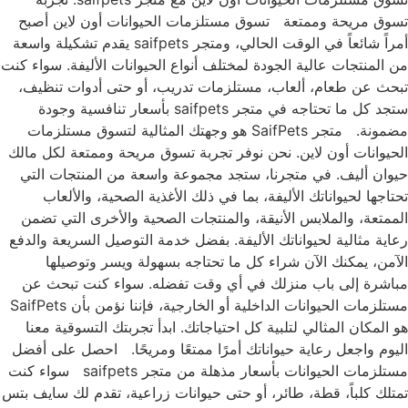
تسوق مريحة وممتعة تسوق مستلزمات الحيوانات أون لاين أصبح
أمراً شائعاً في الوقت الحالي، ومتجر saifpets يقدم تشكيلة واسعة
من المنتجات عالية الجودة لمختلف أنواع الحيوانات الأليفة. سواء كنت
تبحث عن طعام، ألعاب، مستلزمات تدريب، أو حتى أدوات تنظيف،
ستجد كل ما تحتاجه في متجر saifpets بأسعار تنافسية وجودة
مضمونة. متجر SaifPets هو وجهتك المثالية لتسوق مستلزمات
الحيوانات أون لاين. نحن نوفر تجربة تسوق مريحة وممتعة لكل مالك
حيوان أليف. في متجرنا، ستجد مجموعة واسعة من المنتجات التي
تحتاجها لحيواناتك الأليفة، بما في ذلك الأغذية الصحية، والألعاب
الممتعة، والملابس الأنيقة، والمنتجات الصحية والأخرى التي تضمن
رعاية مثالية لحيواناتك الأليفة. بفضل خدمة التوصيل السريعة والدفع
الآمن، يمكنك الآن شراء كل ما تحتاجه بسهولة ويسر وتوصيلها
مباشرة إلى باب منزلك في أي وقت تفضله. سواء كنت تبحث عن
مستلزمات الحيوانات الداخلية أو الخارجية، فإننا نؤمن بأن SaifPets
هو المكان المثالي لتلبية كل احتياجاتك. ابدأ تجربتك التسوقية معنا
اليوم واجعل رعاية حيواناتك أمرًا ممتعًا ومريحًا. احصل على أفضل
مستلزمات الحيوانات بأسعار مذهلة من متجر saifpets سواء كنت
تمتلك كلباً، قطة، طائر، أو حتى حيوانات زراعية، تقدم لك سايف بتس