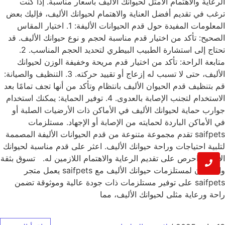
الرعاية والاهتمام الأمثل لحيوانك الأليف بأسعار مناسبة. إذا كنت
ترغب في تقديم أفضل العناية والاهتمام لحيوانك الأليف، فإليك بعض
المعلومات المفيدة حول قدم الحيوانات الأليفة: 1. اختيار المقاس
الصحيح: تأكد من اختيار قدم مناسبة لحجم و نوع حيوانك الأليف. قد
تحتاج إلى استشارة الطبيب البيطري لتحديد الحجم المناسب. 2.
متابعة الراحة: تأكد من اختيار قدم مريحة وخفيفة الوزن لحيوانك
الأليف، حتى لا تسبب له إزعاج أو تقييد حركته. 3. التنظيف والصيانة:
قم بتنظيف قدم الحيوان الأليف بانتظام وتأكد من أنها تجف تمامًا بعد
الاستخدام لتجنب الإصابة بالعدوى. 4. توفير الحماية: يمكنك استخدام
جوارب حماية لحيوانك الأليف في الأماكن ذات الأرضيات الصلبة أو
في الأماكن الباردة لحمايته من الإصابة أو الإجهاد. مستلزمات
saifpets تقدم مجموعة متنوعة من قدم الحيوانات الأليفة المصممة
لتلبية احتياجات وراحة حيوانك الأليف. اعثر على قدم مناسبة لحيوانك
الأليف واحرص على تقديم الرعاية والاهتمام اللازمين له. تسوق بثقة
واطمئنان لمستلزمات حيوانك الأليف مع saifpets يعمل متجر
saifpets على توفير مستلزمات ذات جودة عالية وموثوقة تضمن
راحة ورعاية مثلى لحيوانك الأليف، مما