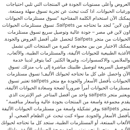
العروض وأعلى مستويات الجودة في المنتجات التي تلبي احتياجات
ورغبات الحيوانات. اذا كنت تبحث عن تجربة تسوق سهلة وممتعة،
يمكنك الآن استخدام الكلمة المفتاحية “تسوق مستلزمات الحيوانات
أون لاين” لتجد ما تحتاجه من Saifpets. تسوق مستلزمات الحيوانات
اون لاين في مصر – جودة عالية وتوصيل سريع تسوق مستلزمات
الحيوانات من متجر Saifpets لتحصل على أفضل العروض والجودة.
يمكنك الاختيار من بين مجموعة كبيرة من المنتجات التي تشمل
الأغذية الطبيعية للحيوانات الأليفة، والمستلزمات الطبية، والألعاب،
والملابس، والاكسسوارات، وغيرها الكثير. كما يتوفر لدينا خدمة
التوصيل السريعة لتوصيل طلبيتك مباشرة إلى باب منزلك. تسوق
الآن واحصل على كل ما تحتاجه لحيوانك الأليف! تسوق مستلزمات
الحيوانات بأفضل الأسعار والجودة مع متجر saifpets تعتبر تسوق
مستلزمات الحيوانات أمراً ضرورياً لصحة وسعادة الحيوانات الأليفة،
ويعتبر متجر saifpets واحد من أفضل المتاجر عبر الإنترنت الذي
يقدم مجموعة واسعة من المنتجات بجودة عالية وبأسعار منافسة.”
متجر saifpets يوفر تشكيلة واسعة من مستلزمات الحيوانات الأليفة
بأفضل الأسعار والجودة. سواء كنت تبحث عن الطعام الصحي، أو
الألعاب الممتعة، أو المستلزمات الطبية، ستجد كل ما تحتاجه لحيوانك
الأليف في متجرنا. نحن نهتم براحة وصحة الحيوانات الأليفة، ولذلك