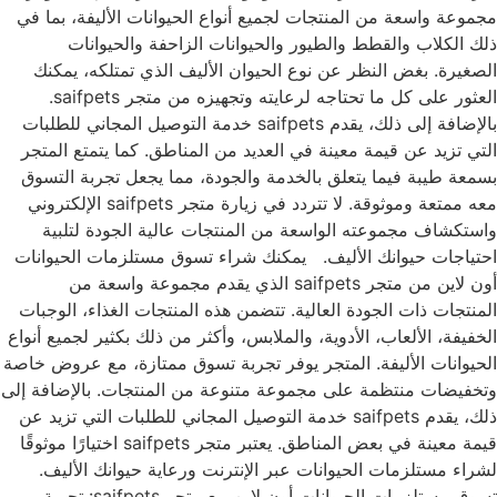
مجموعة واسعة من المنتجات لجميع أنواع الحيوانات الأليفة، بما في
ذلك الكلاب والقطط والطيور والحيوانات الزاحفة والحيوانات
الصغيرة. بغض النظر عن نوع الحيوان الأليف الذي تمتلكه، يمكنك
العثور على كل ما تحتاجه لرعايته وتجهيزه من متجر saifpets.
بالإضافة إلى ذلك، يقدم saifpets خدمة التوصيل المجاني للطلبات
التي تزيد عن قيمة معينة في العديد من المناطق. كما يتمتع المتجر
بسمعة طيبة فيما يتعلق بالخدمة والجودة، مما يجعل تجربة التسوق
معه ممتعة وموثوقة. لا تتردد في زيارة متجر saifpets الإلكتروني
واستكشاف مجموعته الواسعة من المنتجات عالية الجودة لتلبية
احتياجات حيوانك الأليف. يمكنك شراء تسوق مستلزمات الحيوانات
أون لاين من متجر saifpets الذي يقدم مجموعة واسعة من
المنتجات ذات الجودة العالية. تتضمن هذه المنتجات الغذاء، الوجبات
الخفيفة، الألعاب، الأدوية، والملابس، وأكثر من ذلك بكثير لجميع أنواع
الحيوانات الأليفة. المتجر يوفر تجربة تسوق ممتازة، مع عروض خاصة
وتخفيضات منتظمة على مجموعة متنوعة من المنتجات. بالإضافة إلى
ذلك، يقدم saifpets خدمة التوصيل المجاني للطلبات التي تزيد عن
قيمة معينة في بعض المناطق. يعتبر متجر saifpets اختيارًا موثوقًا
لشراء مستلزمات الحيوانات عبر الإنترنت ورعاية حيوانك الأليف.
تسوق مستلزمات الحيوانات أون لاين مع متجر saifpets: تجربة