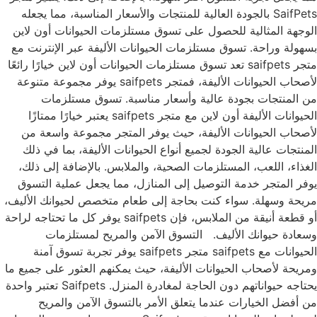
SaifPets بالجودة العالية للمنتجات والأسعار المناسبة، مما يجعله
الوجهة المثالية للحصول على تسوق مستلزمات الحيوانات أون لاين
بسهولة وراحة. تسوق مستلزمات الحيوانات الأليفة عبر الإنترنت مع
متجر saifpets تعد تسوق مستلزمات الحيوانات أون لاين خيارًا رائعًا
لأصحاب الحيوانات الأليفة، فمتجر saifpets يوفر مجموعة متنوعة
من المنتجات بجودة عالية وأسعار مناسبة. تسوق مستلزمات
الحيوانات الأليفة أون لاين مع متجر saifpets يعتبر خيارًا ممتازًا
لأصحاب الحيوانات الأليفة، حيث يوفر المتجر مجموعة واسعة من
المنتجات عالية الجودة لجميع أنواع الحيوانات الأليفة، بما في ذلك
الغذاء، اللعب، المستلزمات الصحية، والملابس. بالإضافة إلى ذلك،
يوفر المتجر خدمة التوصيل إلى المنازل، مما يجعل عملية التسوق
مريحة وسهلة. سواء كنت بحاجة إلى طعام متخصص لحيوانك الأليف،
أو قطعة أنيقة من الملابس، فإن saifpets يوفر كل ما تحتاجه لراحة
وسعادة حيوانك الأليف. التسوق الآمن والمريح لمستلزمات
الحيوانات مع saifpets متجر saifpets يوفر تجربة تسوق آمنة
ومريحة لأصحاب الحيوانات الأليفة، حيث يمكنهم العثور على جميع ما
يحتاجه حيواناتهم دون الحاجة لمغادرة المنزل. Saifpets تعتبر واحدة
من أفضل الخيارات عندما يتعلق الأمر بالتسوق الآمن والمريح