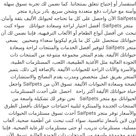
استفسار أو إحتياج تتعلق بمنتجاتنا. كما نضمن لك تجربة تسوق سهلة
وآمنة مع خيارات دفع متعددة وشحن سريع. بادر بزيارة متجر
Saifpets الآن واحصل على كل ما تحتاجه لحيوانك الأليف بثقة وأمان.
متجر Saifpets: أفضل اختيار لراحة وسعادة حيواناتك سواء كنت
تبحث عن أفضل أنواع الطعام أو الألعاب الترفيهية، فإننا نضمن لك أن
حيواناتك ستحصل على كل ما يلزم ليكونوا سعداء وصحيين يسعى
متجر Saifpets لتوفير أفضل الخدمات والمنتجات لراحة وسعادة
حيواناتك الأليفة. يقدم المتجر مجموعة متنوعة من المنتجات ذات
الجودة العالية مثل الأغذية الطبيعية، اللعب، المستلزمات الطبية،
والأسرة والأثاث الراحة للحيوانات الأليفة. بالإضافة إلى ذلك، يتميز
المتجر بفريق عمل متخصص ومدرب يقدم النصائح والاستشارات
لصحة وسعادة الحيوانات الأليفة. تسوق الآن من Saifpets واجعل
حياة حيواناتك الأليفة أكثر راحة احصل على أحدث المستلزمات
لحيواناتك مع متجر Saifpets نحن نوفر لك تشكيلة واسعة من
المنتجات الجديدة والمبتكرة لتلبية احتياجات حيواناتك بأفضل الطرق
والأسعار توفر متجر Saifpets أحدث تسوق مستلزمات الحيوانات
اون لاين بأسعار تنافسية. سواء كنت تبحث عن أطعمة صحية، ألعاب
مسلية، مستلزمات تدريب، أو حتى مستلزمات للرعاية الصحية، فإننا
نقدم مجموعة واسعة من المنتجات ذات الجودة العالية. تسوق الآن