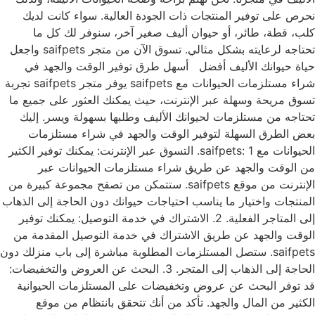
نحرص على توفير المنتجات ذات الجودة العالية. سواء كانت لديك
كلب، قطة، طائر، أو حيوان أليف صغير آخر، سنوفر لك كل ما
تحتاجه لرعايته بشكل مثالي. تسوق الآن من متجر saifpets واجعل
حياة حيوانك الأليف أفضل أسهل طرق توفير الوقت والجهد في
شراء مستلزمات الحيوانات مع saifpets يوفر متجر saifpets تجربة
تسوق مريحة وسهلة عبر الإنترنت، حيث يمكنك العثور على جميع ما
تحتاجه من مستلزمات لحيوانك الأليف وطلبها بسهولة ويسر. إليك
بعض الطرق السهلة لتوفير الوقت والجهد في شراء مستلزمات
الحيوانات مع saifpets: 1. التسوق عبر الإنترنت: يمكنك توفير الكثير
من الوقت والجهد عن طريق شراء مستلزمات الحيوانات عبر
الإنترنت من موقع saifpets. ستتمكن من تصفح مجموعة كبيرة من
المنتجات واختيار ما يناسب احتياجات حيوانك دون الحاجة إلى الذهاب
إلى المتاجر الفعلية. 2. الاشتراك في خدمة التوصيل: يمكنك توفير
الوقت والجهد عن طريق الاشتراك في خدمة التوصيل المقدمة من
saifpets. ستصل المستلزمات المطلوبة مباشرة إلى باب منزلك دون
الحاجة إلى الذهاب إلى المتجر. 3. البحث عن العروض والتخفيضات:
قد توفر البحث عن عروض وتخفيضات على المستلزمات الحيوانية
الكثير من المال والجهد. تأكد من أنك تتحقق بانتظام من موقع