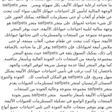
ما تحتاجه لرعاية حيوانك الأليف بكل سهولة ويسر. متجر saifpets:
الوجهة المثالية لتأمين كل احتياجات حيوانك الأليف سواء كنت تبحث
عن طعام أو ألعاب أو حتى مستلزمات النظافة، يمكنك العثور على
كل شيء تحتاجه لحيوانك على متجر saifpets متجر saifpets هو
وجهة مثالية لتلبية احتياجات حيواناتك الأليفة، حيث يوفر المتجر
مجموعة متنوعة من المنتجات والمستلزمات التي تحتاجها حيواناتك
الأليفة. سواء كنت تبحث عن طعام صحي، ألعاب ممتعة، أو حتى
ملابس أنيقة لحيواناتك، فإن saifpets يوفر كل ما تحتاجه. بالإضافة
إلى ذلك، يمكنك التسوق بثقة في saifpets حيث يتمتع المتجر
بمجموعة واسعة من المنتجات ذات الجودة العالية وبأسعار منافسة.
كما يوفر المتجر أيضًا خدمة توصيل سريعة لتوفير الوقت والجهد.
باختصار، إذا كنت ترغب في تأمين احتياجات حيواناتك الأليفة بشكل
سهل ومريح، فإن saifpets هو المكان المناسب لك. الجودة والتنوع:
السمتان الرئيسيان لمتجر saifpets لمستلزمات الحيوانات يقدم
متجر saifpets مجموعة متنوعة وعالية الجودة من المنتجات
للحيوانات الأليفة بأسعار تنافسية متجر saifpets يتميز بجودة
المنتجات والتنوع الواسع في تشكيلة المستلزمات للحيوانات الأليفة.
نحن نهتم بتوفير منتجات عالية الجودة التي تلبي احتياجات جميع أنواع