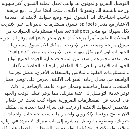
التوصيل السريع والموثوق به، والتي تجعل عملية التسوق أكثر سهولة
وراحة بالنسبة لك ولحيوانك الأليف. ستجد أيضًا خيارات دفع مريحة
تناسب احتياجاتك. ابدأ التسوق اليوم وضع حيوانك الأليف في مقدمة
الاعتبار مع متجر saifpets. تسوق مستلزمات الحيوانات عبر الإنترنت
بكل سهولة مع متجر saifpets تعد شراء مستلزمات الحيوانات من
المحلات التقليدية أمراً مزعجاً، لذا فإن متجر saifpets يوفر لك تجربة
تسوق مريحة وممتعة عبر الإنترنت يمكنك الآن تسوق مستلزمات
الحيوانات اون لاين بكل سهولة عبر الإنترنت مع متجر “Saifpets”.
نحن نقدم مجموعة واسعة من المنتجات عالية الجودة لجميع أنواع
الحيوانات الأليفة، بما في ذلك الطعام والوجبات الخاصة والألعاب
والمستلزمات الطبية والملابس والملحقات الأخرى. بفضل تجربتنا
الواسعة في مجال رعاية الحيوانات الأليفة، نحرص على توفير أفضل
المنتجات بأسعار تنافسية وضمان جودة عالية. بالإضافة إلى ذلك،
نوفر خدمة التوصيل إلى عتبة منزلك، مما يوفر عليك الوقت والجهد
في البحث عن المستلزمات الضرورية. سواء كنت تبحث عن طعام
متخصص لحيوانك الأليف، أو ترغب في شراء لعبة جديدة له، يمكنك
الآن تصفح موقعنا الإلكتروني واختيار ما يناسب احتياجاتك واحتياجات
حيوانك، وسنقوم بالتوصيل مباشرة إلى باب منزلك. لا تتردد في زيارة
موقعنا واستكشاف تشكيلتنا الواسعة من المنتجات، واحصل على كل