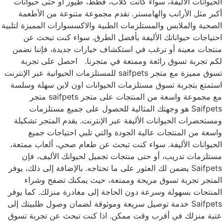
الحيوانات الأليفة، سواء كانت كلاب، قطط، طيور أو حتى حيوانات
أكبر مثل الأرانب والهامستر. نقدم مجموعة متنوعة من الأطعمة
الصحية والملابس والمستلزمات الطبية والاكسسوارات المميزة لتلبية
احتياجات حيواناتك الأليفة بأفضل الطرق. سواء كنت تبحث عن
منتجات معينة أو ترغب في استكشاف خيارات جديدة، فإننا نضمن
لكم تجربة تسوق رائعة وممتعة في متجرنا. احصل على تجربة
تسوق مميزة مع متجر saifpets للمستلزمات الحيوانية عبر الإنترنت
استمتع بتجربة تسوق مستلزمات الحيوانات اون لاين سهلة وسلسة
مع مجموعة واسعة من المنتجات على متجر saifpets متجر
Saifpets هو وجهتك المثالية للحصول على جميع مستلزمات
ومستحضرات الحيوانات الأليفة عبر الإنترنت. يقدم المتجر تشكيلة
واسعة من المنتجات عالية الجودة والتي تلبي احتياجات جميع
الحيوانات الأليفة. سواء كنت تبحث عن طعام صحي، ألعاب ممتعة،
مستلزمات تدريب، أو حتى منتجات تجميل لحيوانك الأليف، فإن
Saifpets يضمن لك العثور على ما تحتاجه. بالإضافة إلى ذلك، يوفر
المتجر تجربة تسوق مريحة وممتعة، حيث يمكنك تصفح وشراء
المنتجات بسهولة وسرعة دون الحاجة إلى مغادرة منزلك. كما يوفر
Saifpets خدمة توصيل سريعة وموثوقة لضمان وصول طلبيتك إلى
عتبة منزلك في أقرب وقت ممكن. اذا كنت تبحث عن تجربة تسوق