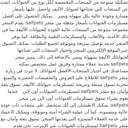
تشكيلة متنوعة من المنتجات المخصصة لكل نوع من الحيوانات. ابحث
عن المنتجات التي تحتاجها لحيوانك الأليف واحصل عليها بأسعار
ممتازة وجودة عالية بكل سهولة ويسر. يمكنك الحصول على أفضل
مستلزمات الحيوانات بأسعار مذهلة من متجر saifpets. يقدم المتجر
مجموعة متنوعة من المنتجات عالية الجودة للحيوانات الأليفة بما في
ذلك الأغذية، والألعاب، والمستلزمات الطبية والنظافة. كما يوفر
المتجر خدمة توصيل سريعة وموثوقة لجميع الطلبات. يمكنك التسوق
عبر الموقع الإلكتروني للمتجر واختيار المنتجات التي تحتاجها
لحيواناتك الأليفة بسهولة ويسر. بالإضافة إلى ذلك، يتميز متجر
saifpets بخدمة عملاء ممتازة وفريق عمل متخصص يمكنه
مساعدتك في اختيار المنتجات الأفضل لحيواناتك. لا تتردد في زيارة
متجر saifpets للاطلاع على العروض والتخفيضات الحصرية والتمتع
بتجربة تسوق ممتعة ومريحة لمستلزمات حيواناتك الأليفة. تسوق بثقة
وأمان مع متجر saifpets لمستلزمات الحيوانات أون لاين عندما
تقوم بشراء تسوق مستلزمات الحيوانات أون لاين من متجر
saifpets، يمكنك الاطمئنان إلى أنك ستحصل على منتجات ذات جودة
عالية ومضمونة. كما أن عملية الشراء آمنة وموثوقة، ويمكنك الاعتماد
على خدمة العملاء المتميزة التي يقدمها المتجر. تسوق بثقة وأمان مع
متجر Saifpets لمستلزمات الحيوانات عبر الإنترنت. نحن نقدم