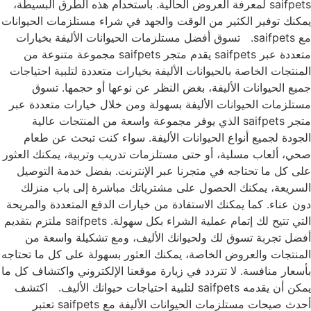
saifpets لمعرفة العروض الحالية. باستخدام هذه الطرق البسيطة،
يمكنك توفير الكثير من الوقت والجهد في شراء مستلزمات الحيوانات
مع saifpets. تسوق أفضل مستلزمات الحيوانات الأليفة بخيارات
متعددة عبر saifpets يقدم متجر saifpets مجموعة متنوعة من
المنتجات الخاصة بالحيوانات الأليفة بخيارات متعددة لتلبية احتياجات
جميع الحيوانات الأليفة، بغض النظر عن نوعها أو حجمها. تسوق
مستلزمات الحيوانات الأليفة بسهولة ومن خلال خيارات متعددة عبر
متجر saifpets الذي يوفر مجموعة واسعة من المنتجات عالية
الجودة لجميع أنواع الحيوانات الأليفة. سواء كنت تبحث عن طعام
صحي، ألعاب مسلية، أو حتى مستلزمات تدريب وتربية، يمكنك العثور
على كل ما تحتاجه في متجرنا عبر الإنترنت. بفضل خدمة التوصيل
السريعة، يمكنك الحصول على مشترياتك مباشرة إلى باب منزلك
دون عناء. كما يمكنك الاستفادة من خيارات الدفع المتعددة والمريحة
التي تتيح لك إتمام عملية الشراء بكل سهولة. saifpets ملتزم بتقديم
أفضل تجربة تسوق لك ولحيوانك الأليف، ومع تشكيلة واسعة من
المنتجات والعروض الخاصة، يمكنك العثور بسهولة على كل ما تحتاجه
بأسعار منافسة. لا تتردد في زيارة موقعنا الإلكتروني واكتشاف كل ما
يمكن أن يقدمه saifpets لتلبية احتياجات حيوانك الأليف. اكتشف
أحدث صيحات مستلزمات الحيوانات الأليفة مع saifpets تعتبر