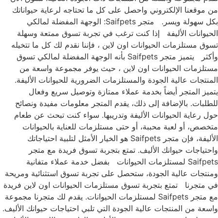
من موقعنا الإلكتروني واحصل على كل ما تحتاجه لرعاية حيواناتك
بكل سهولة ويسر. متجر Saifpets: الوجهة المفضلة لمالكي
الحيوانات الأليفة إذا كنت ترغب في تجربة تسوق ممتعة وسهلة
تسوق مستلزمات الحيوانات اون لاين ، فإننا نقدم لك كل ما تتخيله
وأكثر يتميز متجر Saifpets بأنه الوجهة المفضلة لمالكي تسوق
مستلزمات الحيوانات اون لاين ، حيث يوفر مجموعة واسعة من
المنتجات عالية الجودة والمستلزمات الضرورية للحيوانات الأليفة.
يتميز المتجر أيضاً بخدمة عملاء ممتازة وتوصيل سريع وفعال
للطلبات. بالإضافة إلى ذلك، يقدم المتجر معلومات مفيدة ونصائح
حول رعاية الحيوانات الأليفة وتدريبها. سواء كنت تبحث عن طعام
متخصص، أو لعبة محببة، أو حتى مستلزمات للعناية بالحيوانات
الأليفة، فإن متجر Saifpets هو الخيار الأمثل لتلبية احتياجاتك
واحتياجات حيوانك الأليف. تمتع بتجربة تسوق فريدة مع متجر
Saifpets لمستلزمات الحيوانات بفضل خدمة عملاء متفانية
ومنتجات عالية الجودة، ستحصل على تجربة تسوق استثنائية ومريحة
في متجرنا تمتع بتجربة تسوق مستلزمات الحيوانات اون لاين فريدة
مع متجر Saifpets لمستلزمات الحيوانات. يقدم لك متجرنا مجموعة
واسعة من المنتجات عالية الجودة التي تلبي احتياجات حيوانك الأليف.