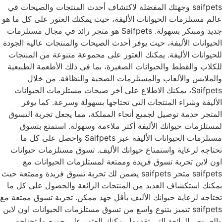
saifpets وجهتك المفضلة لاكتشاف أحدث المنتجات والصيحات في
عالم مستلزمات الحيوانات الأليفة، حيث يمكنك العثور على كل ما هو
جديد ومبتكر بسهولة. Saifpets هو متجر رائد في مجال مستلزمات
الحيوانات الأليفة، حيث يوفر أحدث الصيحات والمنتجات عالية الجودة
للحيوانات الأليفة. يمكنك العثور على مجموعة متنوعة من المنتجات
للكلاب والقطط والحيوانات الصغيرة، بما في ذلك الأطعمة الطبيعية
والملابس والألعاب والمستلزمات الصحية والنظافة. من خلال
Saifpets، يمكنك الاطلاع على آخر صيحات مستلزمات الحيوانات
الأليفة وشراء المنتجات التي تحتاجها بسهولة وسرعة. كما يوفر
المتجر خدمة توصيل لجميع أنحاء المملكة، مما يجعل تجربة التسوق
لمستلزمات حيوانك الأليفة أكثر ملاءمة وسهولة. استمتع بتسوق
مستلزمات الحيوانات الأليفة عبر Saifpets واحصل على كل ما
تحتاجه لرعاية واستمتاع حيوانك الأليف. تسوق مستلزمات حيوانات
اون لاين تجربة تسوق فريدة وممتعة لمستلزمات الحيوانات مع
saifpets متجر saifpets يضمن لك تجربة تسوق فريدة وممتعة حيث
يمكنك استكشاف العديد من المنتجات الرائعة والحصول على كل ما
تحتاجه لرعاية حيوانك الأليف بأقل جهد ممكن. تجربة تسوق ممتعة مع
saifpets تتميز بتنوع واسع من تسوق مستلزمات الحيوانات اون لاين
والعروض الرائعة التي تقدمها. يمكنك العثور على جميع ما تحتاجه