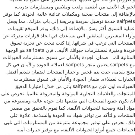
لحيوانك الأليف من أطعمة ولعب وملابس ومستلزمات تدريب،
بالإضافة إلى منتجات صحية ومكملات غذائية عالية الجودة. كما يوفر
saifpets خدمة توصيل سريعة ومريحة إلى باب منزلك، مما يجعل
عملية التسوق أكثر يسرًا. بالإضافة إلى ذلك، يوفر الموقع تقييمات
وآراء المشترين السابقين التي تساعدك في اتخاذ قرارات مدركة عن
المنتجات التي ترغب في شرائها. إذا كنت تبحث عن تجربة تسوق
فريدة ومثيرة لمستلزمات حيوانك الأليف، فإن saifpets هو الوجهة
المثالية لك. ضمان الجودة والأمان في تسوق مستلزمات الحيوانات
مع saifpets يضمن متجر saifpets لعملائه الجودة والأمان في كل
منتج يقدمه، حيث يتم فحص واختبار المنتجات لضمان تقديم أفضل
الخيارات لعملاءه. ضمان الجودة والأمان في تسوق مستلزمات
الحيوانات اون لاين مع saifpets يأتي من خلال اختيارنا الدقيق
للمنتجات والعلامات التجارية الموثوقة والمعروفة عالميا. نحرص على
أن تكون جميع المنتجات التي نقدمها ذات جودة عالية ومصنوعة من
مواد آمنة وصحية للحيوانات الأليفة. كما نقوم بالتحقق من مصدر
المنتجات والتأكد من توافر شهادات الجودة والسلامة. علاوة على
ذلك، نحرص على توفير مجموعة متنوعة من المستلزمات التي تلبي
احتياجات جميع أنواع الحيوانات الأليفة، مع توفير خيارات آمنة