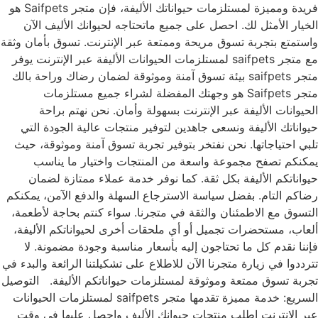
فريدة ومميزة لمستلزمات حيواناتك الأليفة، فإن متجر Saifpets هو
الخيار الأمثل لك. احصل على جميع ماتحتاجه لحيوانك الأليف الآن
واستمتع بتجربة تسوق مريحة وممتعة عبر الإنترنت. تسوق بأمان وثقة
مع متجر saifpets لمستلزمات الحيوانات الأليفة عبر الإنترنت يوفر
متجر saifpets بيئة تسوق آمنة وموثوقة لضمان رضاك وراحة بالك
متجر Saifpets هو وجهتك المفضلة لشراء جميع مستلزمات
الحيوانات الأليفة عبر الإنترنت بسهولة وأمان. نحن نهتم براحة
حيواناتك الأليفة ونسعى جاهدين لتوفير منتجات عالية الجودة التي
تلبي احتياجاتها. نحن نفتخر بتوفير تجربة تسوق آمنة وموثوقة، حيث
يمكنكم تصفح مجموعة واسعة من المنتجات واختيار ما يناسب
حيواناتكم الأليفة بكل ثقة. كما نوفر خدمة عملاء ممتازة لضمان
رضاكم التام. بفضل سياسة الاسترجاع السهلة والدفع الآمن، يمكنكم
التسوق مع الاطمئنان والثقة في متجرنا. سواء كنتم بحاجة لأطعمة،
ألعاب، مستحضرات تجميل أو أي ملحقات أخرى لحيواناتكم الأليفة،
فإننا نقدم كل ما تحتاجون إليه بأسعار مناسبة وجودة مضمونة. لا
تترددوا في زيارة متجرنا الآن للاطلاع على تشكيلتنا الرائعة والبدء في
تجربة تسوق ممتعة وموثوقة لمستلزمات حيواناتكم الأليفة. التوصيل
السريع: خدمة مميزة تقدمها متجر saifpets لمستلزمات الحيوانات
عبر الإنترنت اطلب منتجات حيوانك الأليف واحصل عليها في وقت