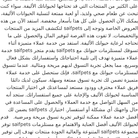
على الكثير من المنتجات التي قد تحتاجها لحيواناتك الأليفة. سواء كنت
تبحث عن طعام صحي ولذيذ، أو لعبة ممتعة لتسلية الحيوانات الأليفة،
يمكنك الآن الحصول على كل هذا بأسعار مخفضة. استفد الآن من هذه
العروض الخاصة وتوجه إلى saifpets لتكتشف المزيد من المنتجات
والتخفيضات. لا تفوت هذه الفرصة لتوفير المال والحصول على ما
تحتاجه لرعاية حيوانك الأليفة. استفد من خدمة عملاء متميزة أثناء
تسوقك لمستلزمات حيوانك مع saifpets يقدم متجر saifpets خدمة
عملاء متميزة تهدف إلى تلبية احتياجاتك واستفساراتك بشكل فعال
وسريع، مما يجعل تجربة التسوق لديهم مريحة ومثالية. عندما تتسوق
لمستلزمات حيوانك مع saifpets، فإنك ستحصل على خدمة عملاء
متميزة تضمن لك تجربة تسوق ممتعة وسهلة. سيكون لديك دائمًا
فريق عملاء محترف وودود مستعد لمساعدتك في اختيار المنتجات
المناسبة لحيوانك الأليف والإجابة على جميع استفساراتك. ستجد أنه
من السهل التواصل مع خدمة العملاء والحصول على المساعدة في
حال واجهتك أي مشكلة أو استفسار. اختيارك saifpets يضمن لك
أفضل خدمة عملاء ممكنة لتوفير تجربة تسوق مريحة ومرضية. قدم
لحيوانك الأليف أفضل العناية والاهتمام مع مستلزمات saifpets توفر
مجموعة saifpets المتنوعة والعالية الجودة منتجات تهدف إلى توفير