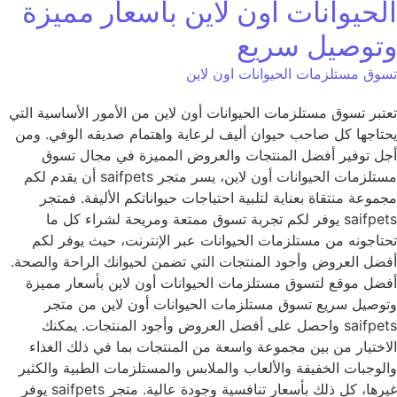
الحيوانات أون لاين بأسعار مميزة
وتوصيل سريع
تسوق مستلزمات الحيوانات اون لاين
تعتبر تسوق مستلزمات الحيوانات أون لاين من الأمور الأساسية التي
يحتاجها كل صاحب حيوان أليف لرعاية واهتمام صديقه الوفي. ومن
أجل توفير أفضل المنتجات والعروض المميزة في مجال تسوق
مستلزمات الحيوانات أون لاين، يسر متجر saifpets أن يقدم لكم
مجموعة منتقاة بعناية لتلبية احتياجات حيواناتكم الأليفة. فمتجر
saifpets يوفر لكم تجربة تسوق ممتعة ومريحة لشراء كل ما
تحتاجونه من مستلزمات الحيوانات عبر الإنترنت، حيث يوفر لكم
أفضل العروض وأجود المنتجات التي تضمن لحيوانك الراحة والصحة.
أفضل موقع لتسوق مستلزمات الحيوانات أون لاين بأسعار مميزة
وتوصيل سريع تسوق مستلزمات الحيوانات أون لاين من متجر
saifpets واحصل على أفضل العروض وأجود المنتجات. يمكنك
الاختيار من بين مجموعة واسعة من المنتجات بما في ذلك الغذاء
والوجبات الخفيفة والألعاب والملابس والمستلزمات الطبية والكثير
غيرها، كل ذلك بأسعار تنافسية وجودة عالية. متجر saifpets يوفر