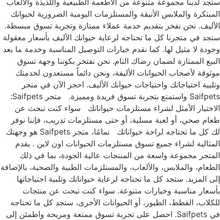
ستجد لدينا مجموعة متنوعة من الأطعمة الطبيعية واللذيذة والألعاب
المبتكرة والملابس الأنيقة والمستلزمات اليومية الضرورية لحيوانك
الأليف. نحن نفخر بتقديم خدمة عملاء ممتازة وتجربة تسوق مبسطة.
ستجد في متجرنا كل ما تحتاجه لرعاية حيوانك الأليف بأسعار معقولة
وجودة لا مثيل لها. كما نقدم خيارات التوصيل المناسبة وخدمة ما بعد
البيع الممتازة لضمان رضاك التام. نحن نفتخر بكوننا وجهة تسوق
موثوقة لأصحاب الحيوانات الأليفة، ونحن دائماً مستعدون لخدمتك
وتلبية احتياجاتك واحتياجات حيوانك الأليف. احجز الآن في متجر
Saifpets واستمتع بتجربة تسوق فريدة ومميزة. متجر Saifpets:
الاختيار الأمثل لشراء مستلزمات حيواناتك سواء كنت تبحث عن
طعام صحي، أو لعبة مسلية، أو حتى مستلزمات تدريب، فإننا نوفر
لك كل ما تحتاجه لراحة حيواناتك تمامًا، متجر Saifpets هو وجهتك
المثالية لشراء جميع تسوق مستلزمات الحيوانات اون لاين . يقدم
المتجر مجموعة واسعة من المنتجات عالية الجودة، بما في ذلك
الطعام، والملابس، والألعاب، والمستلزمات الطبية والصحية، بالإضافة
إلى المزيد. ستجد كل ما تحتاجه لرعاية حيواناتك وتلبية احتياجاتها
بأسعار مناسبة وخيارات متنوعة. سواء كنت تبحث عن منتجات
للكلاب، القطط، الطيور، أو الحيوانات الأخرى، ستجد كل ما تحتاجه
في Saifpets. احصل على تجربة تسوق ممتعة ومريحة واطمئن إلى