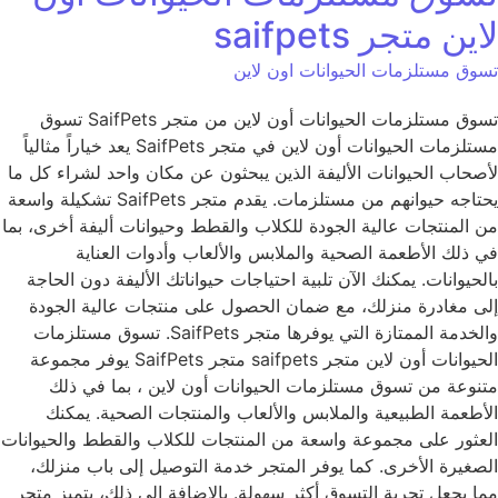
لاين متجر saifpets
تسوق مستلزمات الحيوانات اون لاين
تسوق مستلزمات الحيوانات أون لاين من متجر SaifPets تسوق
مستلزمات الحيوانات أون لاين في متجر SaifPets يعد خياراً مثالياً
لأصحاب الحيوانات الأليفة الذين يبحثون عن مكان واحد لشراء كل ما
يحتاجه حيوانهم من مستلزمات. يقدم متجر SaifPets تشكيلة واسعة
من المنتجات عالية الجودة للكلاب والقطط وحيوانات أليفة أخرى، بما
في ذلك الأطعمة الصحية والملابس والألعاب وأدوات العناية
بالحيوانات. يمكنك الآن تلبية احتياجات حيواناتك الأليفة دون الحاجة
إلى مغادرة منزلك، مع ضمان الحصول على منتجات عالية الجودة
والخدمة الممتازة التي يوفرها متجر SaifPets. تسوق مستلزمات
الحيوانات أون لاين متجر saifpets متجر SaifPets يوفر مجموعة
متنوعة من تسوق مستلزمات الحيوانات أون لاين ، بما في ذلك
الأطعمة الطبيعية والملابس والألعاب والمنتجات الصحية. يمكنك
العثور على مجموعة واسعة من المنتجات للكلاب والقطط والحيوانات
الصغيرة الأخرى. كما يوفر المتجر خدمة التوصيل إلى باب منزلك،
مما يجعل تجربة التسوق أكثر سهولة. بالإضافة إلى ذلك، يتميز متجر