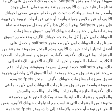
سهولة وراحة مع متجر Saifpets، حيث يمكنك الحصول على كل ما
تحتاجه لرعاية حيوانك الأليف بسهولة تامة وبضمان أفضل جودة
وأسعار منافسة. سواء كنت تبحث عن طعام طبيعي صحي لحيوانك
الأليف أو عن ملابس جميلة وأنيقة أو حتى عن أدوات تربوية وترفيهية،
فإن متجر Saifpets يوفر لك كل هذا وأكثر بفضل مجموعة منتقاة
بعناية لضمان راحة وسعادة حيوانك الأليف. تسوق مستلزمات
الحيوانات اون لاين | كل ما يحتاجه حيوانك الأليف بضغطه زر تسوق
مستلزمات الحيوانات اون لاين مع متجر saifpets واحصل على
أفضل اختيار لراحة حيوانك الأليف. يقدم المتجر مجموعة متنوعة من
المنتجات بما في ذلك الأغذية، الألعاب، الفرش، والمستلزمات الصحية
للكلاب، القطط، الطيور، والحيوانات الأليفة الأخرى. بالإضافة إلى
ذلك، يوفر saifpets خدمة توصيل سريعة وموثوقة، وخيارات دفع
مريحة لتجربة تسوق مريحة وممتعة. ابدأ التسوق الآن واحظى بتجربة
تسوق مميزة لمستلزمات حيوانك الأليف. متجر saifpets يقدم
مجموعة واسعة من تسوق مستلزمات الحيوانات اون لاين ، بما في
ذلك الأغذية الطازجة والمغذيات، والألعاب واللعب، والفرش
والملابس، ومنتجات العناية والصحة. يمكنك العثور على مجموعة
متنوعة من المنتجات التي تتناسب مع احتياجات حيوانك الأليف، بغض
النظر عن نوعه أو حجمه. بالإضافة إلى ذلك، يوفر saifpets خدمة