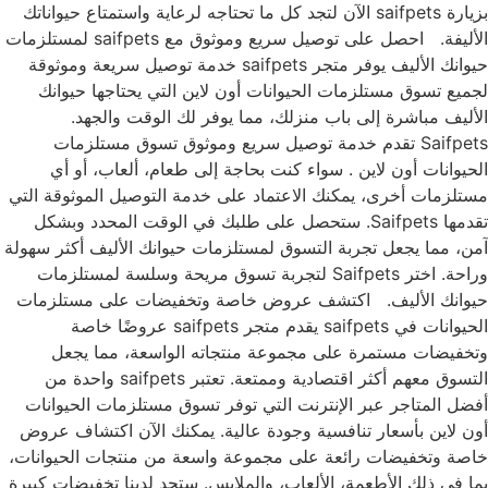
بزيارة saifpets الآن لتجد كل ما تحتاجه لرعاية واستمتاع حيواناتك
الأليفة. احصل على توصيل سريع وموثوق مع saifpets لمستلزمات
حيوانك الأليف يوفر متجر saifpets خدمة توصيل سريعة وموثوقة
لجميع تسوق مستلزمات الحيوانات أون لاين التي يحتاجها حيوانك
الأليف مباشرة إلى باب منزلك، مما يوفر لك الوقت والجهد.
Saifpets تقدم خدمة توصيل سريع وموثوق تسوق مستلزمات
الحيوانات أون لاين . سواء كنت بحاجة إلى طعام، ألعاب، أو أي
مستلزمات أخرى، يمكنك الاعتماد على خدمة التوصيل الموثوقة التي
تقدمها Saifpets. ستحصل على طلبك في الوقت المحدد وبشكل
آمن، مما يجعل تجربة التسوق لمستلزمات حيوانك الأليف أكثر سهولة
وراحة. اختر Saifpets لتجربة تسوق مريحة وسلسة لمستلزمات
حيوانك الأليف. اكتشف عروض خاصة وتخفيضات على مستلزمات
الحيوانات في saifpets يقدم متجر saifpets عروضًا خاصة
وتخفيضات مستمرة على مجموعة منتجاته الواسعة، مما يجعل
التسوق معهم أكثر اقتصادية وممتعة. تعتبر saifpets واحدة من
أفضل المتاجر عبر الإنترنت التي توفر تسوق مستلزمات الحيوانات
أون لاين بأسعار تنافسية وجودة عالية. يمكنك الآن اكتشاف عروض
خاصة وتخفيضات رائعة على مجموعة واسعة من منتجات الحيوانات،
بما في ذلك الأطعمة، الألعاب، والملابس. ستجد لدينا تخفيضات كبيرة