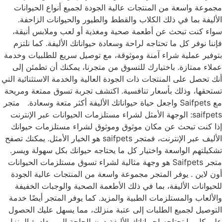
مجموعة واسعة من المنتجات عالية الجودة لجميع أنواع الحيوانات
الأليفة بما في ذلك الكلاب والقطط والطيور والحيوانات الزاحفة.
سواء كنت تبحث عن أطعمة صحية ومغذية أو لعب وملابس أنيقة،
فإننا نوفر كل ما تحتاجه لراحة وسعادة حيواناتك الأليفة. كما نلتزم
بتوفير عملية شراء آمنة وموثوقة، مع توصيل سريع للطلبيات وخدمة
عملاء ممتازة. باختيارك للتسوق من متجرنا، يمكنك أن تطمئن إلى
أنك تحصل على المنتجات ذات الجودة العالية والخدمة الاستثنائية التي
تستحقها، وذلك بأسعار تنافسية. اكتشف تجربة تسوق ممتعة ومريحة
مع Saifpets واجعل حياة حيواناتك الأليفة أكثر متعة وسعادة. متجر
saifpets: الوجهة الأمثل لشراء مستلزمات الحيوانات عبر الإنترنت
إذا كنت تبحث عن مكان موثوق وموثوق لشراء مستلزمات حيوانك
الأليف عبر الإنترنت، فمتجر saifpets هو الخيار الأمثل. يمكنك تصفح
تشكيلتهم الواسعة واختيار كل ما يحتاجه حيوانك بكل سهولة ويسر.
متجر Saifpets هو وجهة مثالية لشراء تسوق مستلزمات الحيوانات
أون لاين . يوفر المتجر مجموعة واسعة من المنتجات عالية الجودة
للحيوانات الأليفة، بما في ذلك الأطعمة الصحية والوجبات الخفيفة
والألعاب والمستلزمات الطبية والمزيد. كما يوفر المتجر أيضًا خدمة
التوصيل لجميع الطلبات إلى عتبة منزلك، مما يسهل عليك الحصول
على كل ما تحتاجه لحيواناتك الأليفة دون الحاجة إلى مغادرة المنزل.