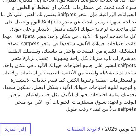
سواء كنت تبحث عن مستلزمات للكلاب أو القطط أو الطيور أو
الحيوانات الزراعية، فإن متجر Saifpets يضمن لك العثور على كل ما
تحتاجه بسهولة ويسر. ابحث عن متجر Saifpets اليوم واحصل على
كل ما تحتاجه لرعاية حيوانك الأليف بأفضل الأسعار وأعلى جودة.
كل ما تحتاجه لحيوانك الأليف في مكان واحد: متجر saifpets مهما
كانت احتياجات حيوانك الأليف، ستجدها في متجر saifpets. تصفح
التشكيلة الكبيرة من المنتجات واختر ما يناسبك، وستصلك الطلبية
مباشرة إلى باب منزلك بكل راحة وسهولة. تفضل بزيارة متجر
saifpets للعثور على جميع احتياجات حيوانك الأليف في مكان واحد.
ستجد لدينا تشكيلة واسعة من الأطعمة الطبيعية والمعقمات والألعاب
والمستلزمات الطبية وغيرها الكثير. كما نقدم خدمات الاستشارة
والتوجيه لتلبية احتياجات حيوانك الأليف بشكل أفضل. سنكون سعداء
بخدمتك وتلبية احتياجات حيوانك الأليف بكل حب واهتمام. توفير
الوقت والجهد: تسوق مستلزمات الحيوانات أون لاين مع متجر
saifpets بدلاً من قضاء وقت طويل
21 يوليو، 2025
/
لا توجد التعليقات
إقرأ المزيد