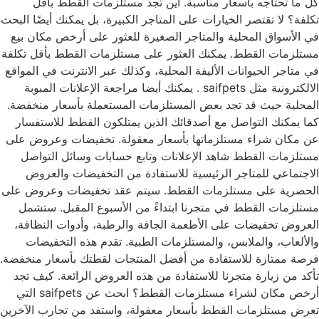
كل ما تحتاجه بأسعار مناسبة. أين تجد مستلزمات القطط بأقل
تكلفة؟ لا تقتصر الخيارات على المتاجر الكبيرة، بل يمكنك أيضًا البحث
في الأسواق المحلية والمتاجر الصغيرة للعثور على أرخص مكان بيع
مستلزمات القطط. يمكنك العثور على مستلزمات القطط بأقل تكلفة
في متاجر الحيوانات الأليفة المحلية، وكذلك عبر الانترنت في المواقع
الالكترونية مثل saifpets . يمكنك أيضا مراجعة الإعلانات المبوبة
المحلية حيث قد تجد بعض المستلزمات المستعملة بأسعار منخفضة.
كما يمكنك التواصل مع أصدقائك الذين يمتلكون القطط للاستفسار
عن مكان شراء مستلزماتها بأسعار معقولة. تخفيضات وعروض على
مستلزمات القطط شاهد الإعلانات وتابع حسابات وسائل التواصل
الاجتماعي للمتاجر الرئيسية للاستفادة من التخفيضات والعروض
الحصرية على مستلزمات القطط. سيتم عقد تخفيضات وعروض على
مستلزمات القطط في متجرنا ابتداءً من الأسبوع المقبل. ستشمل
العروض تخفيضات على الأطعمة الجافة والرطبة، وأدوات النظافة،
والألعاب، والملابس، والمستلزمات الطبية. تقدم هذه التخفيضات
فرصة ممتازة للاستفادة من أفضل المنتجات لقطتك بأسعار منخفضة.
تأكد من زيارة متجرنا للاستفادة من هذه العروض الرائعة. كيف تجد
أرخص مكان لشراء مستلزمات القطط؟ ابحث عن saifpets التي
تعرض مستلزمات القطط بأسعار معقولة، واستفد من تجارب الآخرين