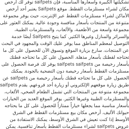
تشكيلتها الكبيرة وأسعارها المناسبة، فإن saifpets توفر لك أرخص
مكان لشراء مستلزمات القطط. موقع Saifpets يعتبر أحد أرخص
الأماكن لشراء مستلزمات القطط عبر الإنترنت، حيث يوفر مجموعة
متنوعة من المنتجات بأسعار منافسة وجودة عالية. يمكنك العثور على
مجموعة واسعة من الأطعمة، والألعاب، والمستلزمات الطبية،
والسرائر والمنازل وغيرها الكثير. كما يتيح Saifpets أيضًا خدمة
التوصيل لمعظم المناطق مما يوفر عليك الوقت والمجهود في البحث
عن المنتجات. سارع بزيارة الموقع وتسوق الآن للحصول على كل ما
تحتاجه لقطتك بأسعار مذهلة. الحصول على كل ما تحتاجه قطتك
بأسعار رخيصة من saifpets saifpets يوفر لك فرصة الحصول على
مستلزمات القطط بأسعار رخيصة دون التضحية بالجودة. يمكنك
الحصول على كل ما تحتاجه قطتك بأسعار رخيصة من saifpets عن
طريق زيارة موقعهم الإلكتروني أو زيارة أحد فروعهم. يقدم saifpets
مجموعة متنوعة من المنتجات التي تشمل الطعام الصحي، الألعاب،
والمستلزمات الطبية وغيرها الكثير. يوفر الموقع العديد من الخيارات
بأسعار مناسبة مما يجعلها خياراً ممتازاً للحصول على كل ما يحتاجه
حيوانك الأليف. أرخص مكان بيع مستلزمات القطط في الشرق
الأوسط إذا كنت تعيش في الشرق الأوسط، يمكنك الاستفادة من
عروض saifpets لشراء مستلزمات القطط بأسعار تنافسية. يمكن