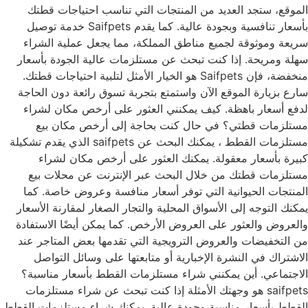
الموقع، ستجد العديد من المنتجات التي تناسب احتياجات قطتك
بأسعار تنافسية وبجودة عالية. كما يقدم Saifpets خدمة توصيل
سريعة وموثوقة لجميع مناطق المملكة، مما يجعل عملية الشراء
سهلة ومريحة. إذا كنت تبحث عن مستلزمات عالية الجودة بأسعار
منخفضة، فإن Saifpets هو الخيار الأمثل لتلبية احتياجات قطتك.
سارع بزيارة الموقع الآن واستمتع بتجربة تسوق رائعة دون الحاجة
لدفع أسعار باهظة. كيف يمكنني العثور على أرخص مكان لشراء
مستلزمات قطتي؟ في حال كنت بحاجة إلى أرخص مكان بيع
مستلزمات القطط ، يمكنك البحث عن saifpets الذي يقدم تشكيلة
كبيرة بأسعار معقولة. يمكنك العثور على أرخص مكان لشراء
مستلزمات قطتك من خلال البحث عبر الإنترنت عن محلات بيع
المنتجات الحيوانية التي توفر أسعار منافسة وعروض خاصة. كما
يمكنك التوجه إلى الأسواق المحلية والتجار الصغار لمقارنة الأسعار
والعروض والعثور على العروض الأرخص. كما يمكن أيضًا الاستفادة
من التخفيضات والعروض الترويجية التي تقدمها بعض المتاجر عند
الاشتراك في النشرة الإخبارية أو متابعتها على وسائل التواصل
الاجتماعي. أين يمكنني شراء مستلزمات القطط بأسعار مناسبة؟
saifpets هو وجهتك الأمثلة إذا كنت تبحث عن شراء مستلزمات
القطط بأسعار مناسبة وجودة عالية. يمكنك شراء مستلزمات القطط