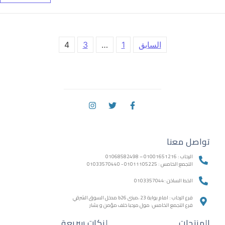
السابق
1
…
3
4
تواصل معنا
الرحاب : 01001651216 – 01068582498
التجمع الخامس : 01011105225 - 01033570440
الخط الساخن :0103357044
فرع الرحاب : امام بوابة 23 ،مبنى b26 مدخل السوق الشرقي
فرع التجمع الخامس: مول مرحبا خلف مؤمن و بشار
المنتجات
لنكات سريعة