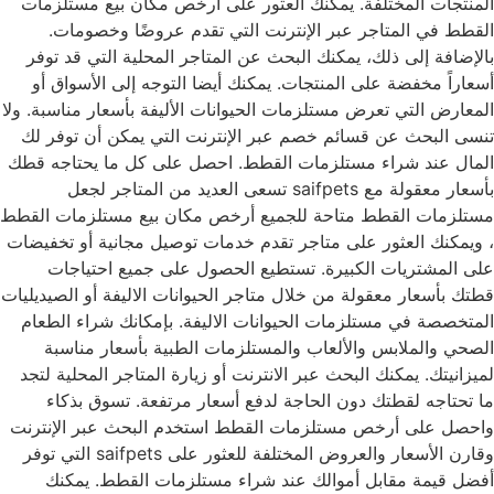
المنتجات المختلفة. يمكنك العثور على أرخص مكان بيع مستلزمات
القطط في المتاجر عبر الإنترنت التي تقدم عروضًا وخصومات.
بالإضافة إلى ذلك، يمكنك البحث عن المتاجر المحلية التي قد توفر
أسعاراً مخفضة على المنتجات. يمكنك أيضا التوجه إلى الأسواق أو
المعارض التي تعرض مستلزمات الحيوانات الأليفة بأسعار مناسبة. ولا
تنسى البحث عن قسائم خصم عبر الإنترنت التي يمكن أن توفر لك
المال عند شراء مستلزمات القطط. احصل على كل ما يحتاجه قطك
بأسعار معقولة مع saifpets تسعى العديد من المتاجر لجعل
مستلزمات القطط متاحة للجميع أرخص مكان بيع مستلزمات القطط
، ويمكنك العثور على متاجر تقدم خدمات توصيل مجانية أو تخفيضات
على المشتريات الكبيرة. تستطيع الحصول على جميع احتياجات
قطتك بأسعار معقولة من خلال متاجر الحيوانات الاليفة أو الصيديليات
المتخصصة في مستلزمات الحيوانات الاليفة. بإمكانك شراء الطعام
الصحي والملابس والألعاب والمستلزمات الطبية بأسعار مناسبة
لميزانيتك. يمكنك البحث عبر الانترنت أو زيارة المتاجر المحلية لتجد
ما تحتاجه لقطتك دون الحاجة لدفع أسعار مرتفعة. تسوق بذكاء
واحصل على أرخص مستلزمات القطط استخدم البحث عبر الإنترنت
وقارن الأسعار والعروض المختلفة للعثور على saifpets التي توفر
أفضل قيمة مقابل أموالك عند شراء مستلزمات القطط. يمكنك