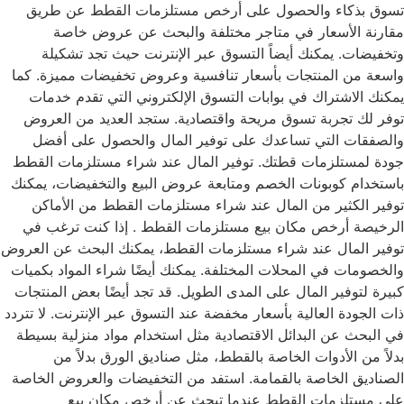
تسوق بذكاء والحصول على أرخص مستلزمات القطط عن طريق
مقارنة الأسعار في متاجر مختلفة والبحث عن عروض خاصة
وتخفيضات. يمكنك أيضاً التسوق عبر الإنترنت حيث تجد تشكيلة
واسعة من المنتجات بأسعار تنافسية وعروض تخفيضات مميزة. كما
يمكنك الاشتراك في بوابات التسوق الإلكتروني التي تقدم خدمات
توفر لك تجربة تسوق مريحة واقتصادية. ستجد العديد من العروض
والصفقات التي تساعدك على توفير المال والحصول على أفضل
جودة لمستلزمات قطتك. توفير المال عند شراء مستلزمات القطط
باستخدام كوبونات الخصم ومتابعة عروض البيع والتخفيضات، يمكنك
توفير الكثير من المال عند شراء مستلزمات القطط من الأماكن
الرخيصة أرخص مكان بيع مستلزمات القطط . إذا كنت ترغب في
توفير المال عند شراء مستلزمات القطط، يمكنك البحث عن العروض
والخصومات في المحلات المختلفة. يمكنك أيضًا شراء المواد بكميات
كبيرة لتوفير المال على المدى الطويل. قد تجد أيضًا بعض المنتجات
ذات الجودة العالية بأسعار مخفضة عند التسوق عبر الإنترنت. لا تتردد
في البحث عن البدائل الاقتصادية مثل استخدام مواد منزلية بسيطة
بدلاً من الأدوات الخاصة بالقطط، مثل صناديق الورق بدلاً من
الصناديق الخاصة بالقمامة. استفد من التخفيضات والعروض الخاصة
على مستلزمات القطط عندما تبحث عن أرخص مكان بيع