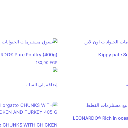
RDO® Pure Poultry (400g)
Kippy pate S
180,00
EGP
ة
إضافة إلى السلة
LEONARDO® Rich in ocean
tto CHUNKS WITH CHICKEN