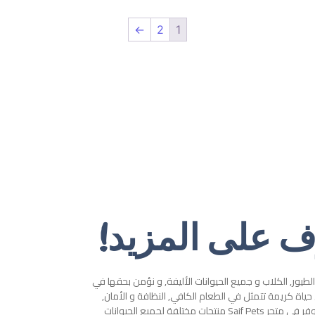
←
2
1
ف على المزيد!
طيور, الكلاب و جميع الحيوانات الأليفة, و نؤمن بحقها في
ياة كريمة تتمثل في الطعام الكافي, النظافة و الأمان,
ولأجل ذلك نوفر في متجر Saif Pets منتجات مختلفة لجميع الحيوانات