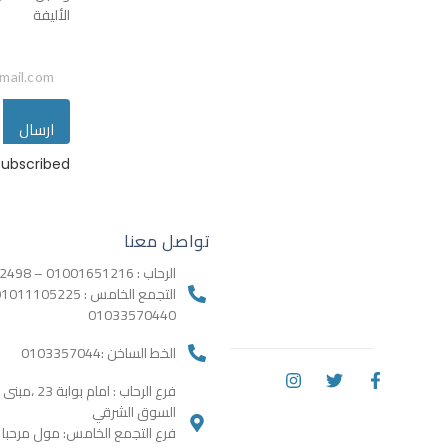
الأليفة
ارسال
ubscribed!
تواصل معنا
الرحاب : 01001651216 – 01068582498
01033570440
الخط الساخن :0103357044
السوق الشرقي
فرع التجمع الخامس: مول مرحب