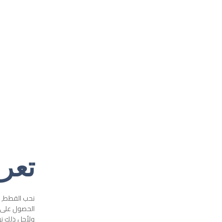
تعر
نحب القطط, ال
الحصول على ح