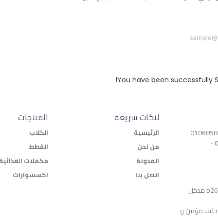
You have been successfully S
لنكات سريعة
المنتجات
الرئيسية
الكلاب
التجمع الخامس : 01011105225 -
من نحن
القطط
المدونة
مكملات الغذائية
اتصل بنا
اكسسوارات
فرع الرحاب : امام بوابة 23 ،مبنى b26 مدخل
ا خلف مؤمن و